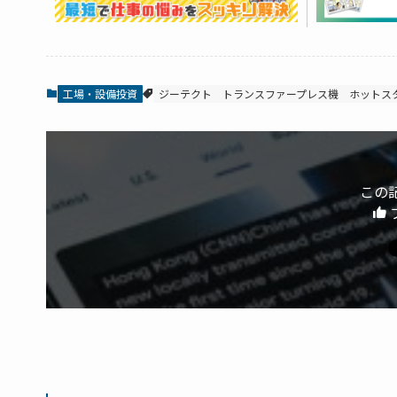
工場・設備投資
ジーテクト
トランスファープレス機
ホットス
この