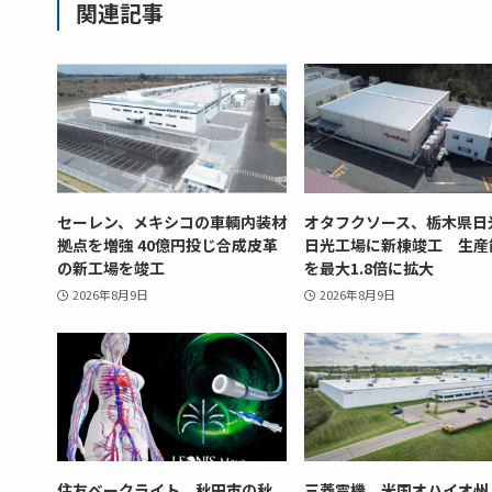
関連記事
セーレン、メキシコの車輌内装材
オタフクソース、栃木県日
拠点を増強 40億円投じ合成皮革
日光工場に新棟竣工 生産
の新工場を竣工
を最大1.8倍に拡大
2026年8月9日
2026年8月9日
住友ベークライト、秋田市の秋
三菱電機、米国オハイオ州