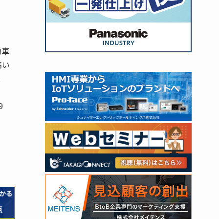
動車
高い
、
9