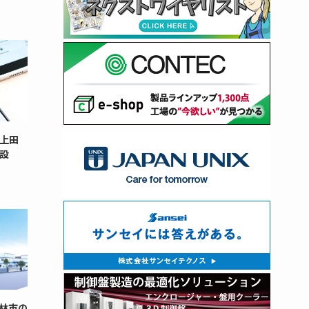
上田
設
林市の