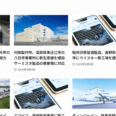
光市の
村田製作所、滋賀県東近江市の
軽井沢蒸留酒製造、長野県
能力
八日市事業所に新生産棟を建設
市にウイスキー新工場を建
サーミスタ製品の需要増に対応
2026年8月8日
2026年8月8日
メイ
エフピコ、茨城県坂東市に新工
ダノンジャパン、群馬県館