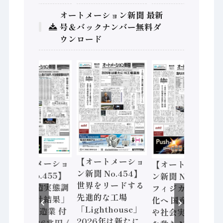
オートメーション新聞 最新
号＆バックナンバー無料ダ
ウンロード
【オートメーショ
【オートメーショ
【オートメーショ
ン新聞 No.454】
ン新聞 No.455】
ン新聞 No.453】
世界をリードする
「経済構造実態調
フィジカルAI本格
先進的な工場
査二次集計結果」
化へ 国産AI開発
「Lighthouse」
2024年製造業 付
や社会実装に活発
2026年は新たに