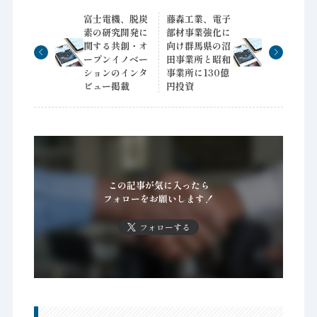
富士電機、脱炭
藤森工業、電子
素の研究開発に
部材事業強化に
関する共創・オ
向け群馬県の沼
ープンイノベー
田事業所と昭和
ションのインタ
事業所に130億
ビュー掲載
円投資
この記事が気に入ったら
フォローをお願いします！
フォローする