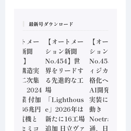
最新号ダウンロード
【オートメー
【オートメー
【オートメー
ション新聞
ション新聞
ション新聞
No.455】
No.454】世
No.453】フ
「経済構造実
界をリードす
ィジカルAI本
態調査二次集
る先進的な工
格化へ 国産
計結果」2024
場
AI開発や社会
年製造業 付加
「Lighthous
実装に活発な
価値額86兆円
e」2026年は
動き
/ 三菱電機と
新たに16工場
Noetra、富士
ソニーセミコ
追加 日立ヴァ
通、日立 / 兵