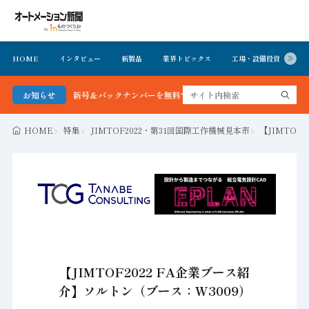
HOME
インタビュー
新製品
業界トピックス
工場・設備投資
イ
ン新聞 最新号＆バックナンバーを無料で公開中 詳細はこちら
お知らせ
HOME
特集
JIMTOF2022・第31回国際工作機械見本市
【JIMTOF
【JIMTOF2022 FA企業ブース紹
介】ソルトン（ブース：W3009）