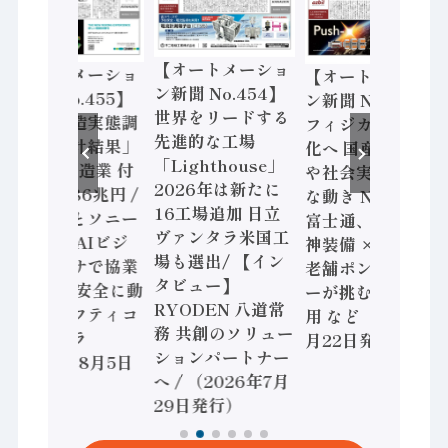
【オートメーショ
【オートメーショ
【オートメーショ
ン新聞 No.454】
ン新聞 No.455】
ン新聞 No.453】
世界をリードする
「経済構造実態調
フィジカルAI本格
先進的な工場
査二次集計結果」
化へ 国産AI開発
「Lighthouse」
2024年製造業 付
や社会実装に活発
2026年は新たに
加価値額86兆円 /
な動き Noetra、
16工場追加 日立
三菱電機とソニー
富士通、日立 / 兵
ヴァンタラ米国工
セミコン AIビジ
神装備 × HMS、
場も選出/ 【イン
ョンセンサで協業
老舗ポンプメーカ
タビュー】
/ IDEC、安全に動
ーが挑むデータ活
RYODEN 八道常
かすセーフティコ
用 など（2026年7
務 共創のソリュー
ントローラ
月22日発行）
ションパートナー
（2026年8月5日
へ / （2026年7月
発行）
29日発行）