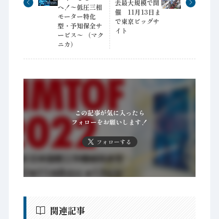
去最大規模で開
へ！〜低圧三相
催 11月13日ま
モーター特化
で東京ビッグサ
型・予知保全サ
イト
ービス〜 （マク
ニカ）
この記事が気に入ったら
フォローをお願いします！
フォローする
関連記事