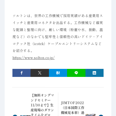
ソルトンは、世界の工作機械で採用実績がある産業用ス
イッチと産業用コネクタを出品する。工作機械など確実
な配線と整理に向け、厳しい環境（粉塵や水、振動、温
度など）のなかでも堅牢性と信頼性の高いドイツ・アイ
コテック社（icotek）ケーブルエントリーシステムなど
を紹介する。
https://www.solton.co.jp/
【無料オンデマ
ンドセミナー
JIMTOF2022
11/30まで】生
（日本国際工作
産現場のダウン
機械見本市）過
タイムをゼロ