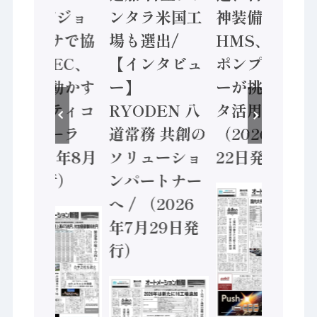
ン AIビジョ
ンタラ米国工
神装備 ×
ンセンサで協
場も選出/
HMS、老舗
業 / IDEC、
【インタビュ
ポンプメーカ
安全に動かす
ー】
ーが挑むデー
セーフティコ
RYODEN 八
タ活用 など
ントローラ
道常務 共創の
（2026年7月
（2026年8月
ソリューショ
22日発行）
5日発行）
ンパートナー
へ / （2026
年7月29日発
行）