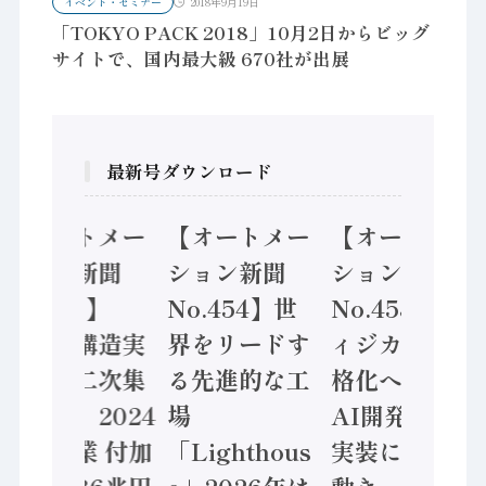
イベント・セミナー
2018年9月19日
「TOKYO PACK 2018」10月2日からビッグ
サイトで、国内最大級 670社が出展
最新号ダウンロード
【オートメー
【オートメー
【オートメー
ション新聞
ション新聞
ション新聞
No.455】
No.454】世
No.453】フ
「経済構造実
界をリードす
ィジカルAI本
態調査二次集
る先進的な工
格化へ 国産
計結果」2024
場
AI開発や社会
年製造業 付加
「Lighthous
実装に活発な