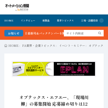
HOME
インタビュー
新製品
業界トピックス
工場・設備投資
イ
ション新聞 最新号＆バックナンバーを無料で公開中 詳細はこちら
お知らせ
HOME
FA業界・企業トピックス
イベント・セミナー
オプテックス・
オプテックス・エフエー、「現場川
柳」の募集開始 応募締め切りは12