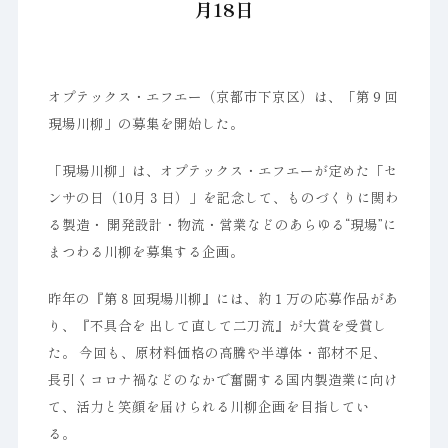
月18日
オプテックス・エフエー（京都市下京区）は、「第９回
現場川柳」の募集を開始した。
「現場川柳」は、オプテックス・エフエーが定めた「セ
ンサの日（10月３日）」を記念して、ものづくりに関わ
る製造・ 開発設計・物流・営業などのあらゆる“現場”に
まつわる川柳を募集する企画。
昨年の『第８回現場川柳』には、約１万の応募作品があ
り、『不具合を 出して直して二刀流』が大賞を受賞し
た。 今回も、原材料価格の高騰や半導体・部材不足、
長引くコロナ禍などのなかで奮闘する国内製造業に向け
て、活力と笑顔を届けられる川柳企画を目指してい
る。