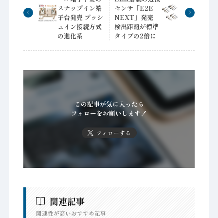
スナップイン端
センサ「E2E
子台発売 プッシ
NEXT」発売
ュイン接続方式
検出距離が標準
の進化系
タイプの2倍に
この記事が気に入ったら
フォローをお願いします！
フォローする
関連記事
関連性が高いおすすめ記事