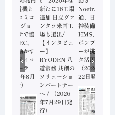
価値額86兆円
e」2026年は
動き
/ 三菱電機と
新たに16工場
Noetra、富士
ソニーセミコ
追加 日立ヴァ
通、日立 / 兵
ン AIビジョ
ンタラ米国工
神装備 ×
ンセンサで協
場も選出/
HMS、老舗
業 / IDEC、
【インタビュ
ポンプメーカ
安全に動かす
ー】
ーが挑むデー
セーフティコ
RYODEN 八
タ活用 など
ントローラ
道常務 共創の
（2026年7月
（2026年8月
ソリューショ
22日発行）
5日発行）
ンパートナー
へ / （2026
年7月29日発
行）