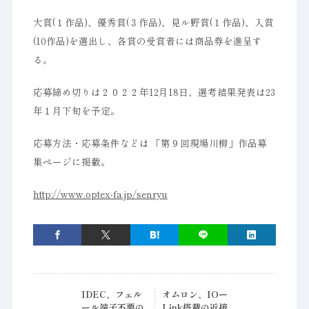
大賞(１作品)、優秀賞(３作品)、見ル野賞(１作品)、入賞
(10作品)を選出し、各賞の受賞者には商品券を進呈す
る。
応募締め切りは２０２２年12月18日、選考結果発表は23
年１月下旬を予定。
応募方法・応募条件などは 「第９回現場川柳」作品募
集ページに掲載。
http://www.optex-fa.jp/senryu
IDEC、フェル
オムロン、IOー
ール端子不要の
Link搭載の近接