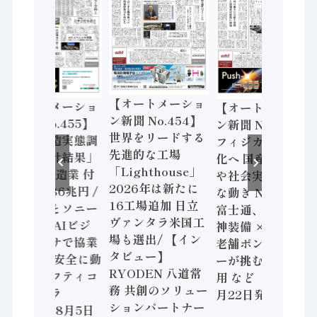
【オートメーショ
【オートメーショ
【オートメーショ
ン新聞 No.454】
ン新聞 No.455】
ン新聞 No.453】
世界をリードする
「経済構造実態調
フィジカルAI本格
先進的な工場
査二次集計結果」
化へ 国産AI開発
「Lighthouse」
2024年製造業 付
や社会実装に活発
2026年は新たに
加価値額86兆円 /
な動き Noetra、
16工場追加 日立
三菱電機とソニー
富士通、日立 / 兵
ヴァンタラ米国工
セミコン AIビジ
神装備 × HMS、
場も選出/ 【イン
ョンセンサで協業
老舗ポンプメーカ
タビュー】
/ IDEC、安全に動
ーが挑むデータ活
RYODEN 八道常
かすセーフティコ
用 など（2026年7
務 共創のソリュー
ントローラ
月22日発行）
ションパートナー
（2026年8月5日