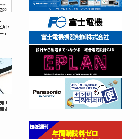
、
とAI・
ー」
福知山
関す