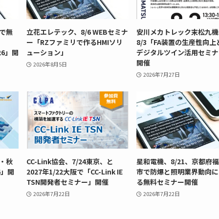
市で無
立花エレテック、8/6 WEBセミナ
安川メカトレック末松九機
ー「RZファミリで作るHMIソリ
8/3「FA装置の生産性向上
026」開
ューション」
デジタルツイン活用セミナ
開催
2026年8月5日
2026年7月27日
京・秋
CC-Link協会、7/24東京、と
星和電機、8/21、京都府
26」開
2027年1/22大阪で「CC-Link IE
市で防爆と照明業界動向に
TSN開発者セミナー」開催
る無料セミナー開催
2026年7月22日
2026年7月22日