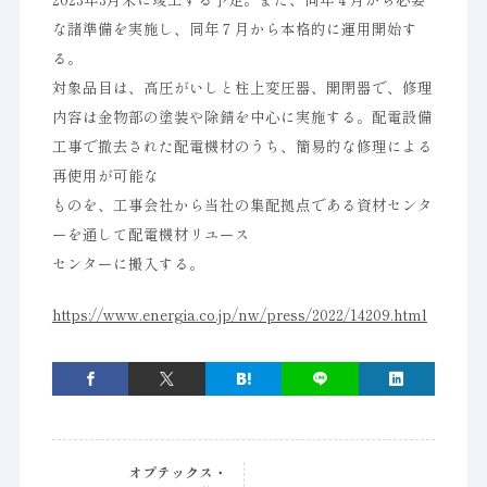
な諸準備を実施し、同年７月から本格的に運用開始す
る。
対象品目は、高圧がいしと柱上変圧器、開閉器で、修理
内容は金物部の塗装や除錆を中心に実施する。配電設備
工事で撤去された配電機材のうち、簡易的な修理による
再使用が可能な
ものを、工事会社から当社の集配拠点である資材センタ
ーを通して配電機材リユース
センターに搬入する。
https://www.energia.co.jp/nw/press/2022/14209.html
オプテックス・