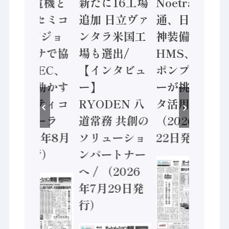
/ 三菱電機と
新たに16工場
Noetra、富士
ソニーセミコ
追加 日立ヴァ
通、日立 / 兵
ン AIビジョ
ンタラ米国工
神装備 ×
ンセンサで協
場も選出/
HMS、老舗
業 / IDEC、
【インタビュ
ポンプメーカ
安全に動かす
ー】
ーが挑むデー
セーフティコ
RYODEN 八
タ活用 など
ントローラ
道常務 共創の
（2026年7月
（2026年8月
ソリューショ
22日発行）
5日発行）
ンパートナー
へ / （2026
年7月29日発
行）