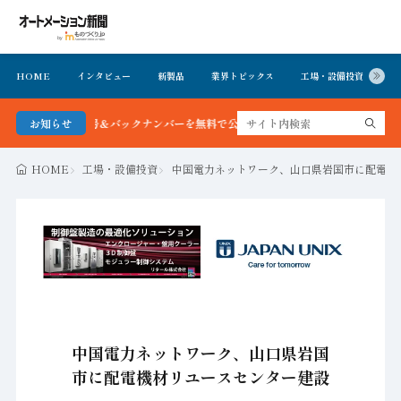
HOME
インタビュー
新製品
業界トピックス
工場・設備投資
イ
聞 最新号＆バックナンバーを無料で公開中 詳細はこちら
お知らせ
HOME
工場・設備投資
中国電力ネットワーク、山口県岩国市に配電機
中国電力ネットワーク、山口県岩国
市に配電機材リユースセンター建設