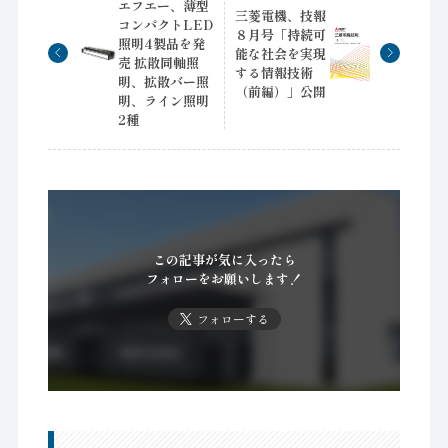
エフエー、薄型
三菱電機、技報
コンパクトLED
８月号「持続可
照明4製品を発
能な社会を実現
売 拡散同軸照
する情報技術
明、拡散バー照
（前編）」公開
明、ライン照明
2種
この記事が気に入ったら
フォローをお願いします！
フォローする