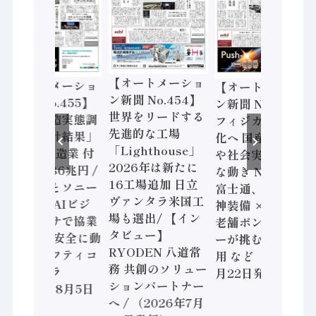
【オートメーショ
【オートメーショ
【オートメーショ
ン新聞 No.454】
ン新聞 No.455】
ン新聞 No.453】
世界をリードする
「経済構造実態調
フィジカルAI本格
先進的な工場
査二次集計結果」
化へ 国産AI開発
「Lighthouse」
2024年製造業 付
や社会実装に活発
2026年は新たに
加価値額86兆円 /
な動き Noetra、
16工場追加 日立
三菱電機とソニー
富士通、日立 / 兵
ヴァンタラ米国工
セミコン AIビジ
神装備 × HMS、
場も選出/ 【イン
ョンセンサで協業
老舗ポンプメーカ
タビュー】
/ IDEC、安全に動
ーが挑むデータ活
RYODEN 八道常
かすセーフティコ
用 など（2026年7
務 共創のソリュー
ントローラ
月22日発行）
ションパートナー
（2026年8月5日
へ / （2026年7月
発行）