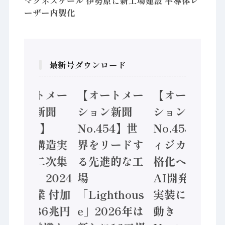
マグネスケール 伊勢原に新工場建設 半導体レ
ーザー内製化
最新号ダウンロード
【オートメー
【オートメー
【オートメー
ション新聞
ション新聞
ション新聞
No.455】
No.454】世
No.453】フ
「経済構造実
界をリードす
ィジカルAI本
態調査二次集
る先進的な工
格化へ 国産
計結果」2024
場
AI開発や社会
年製造業 付加
「Lighthous
実装に活発な
価値額86兆円
e」2026年は
動き