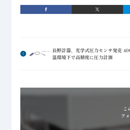
長野計器、光学式圧力センサ発売 40
温環境下で高精度に圧力計測
こ
フォ