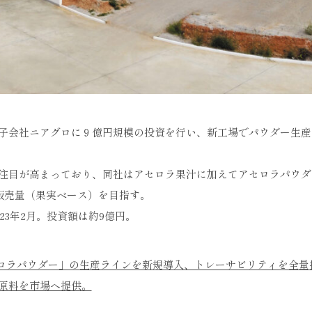
子会社ニアグロに９億円規模の投資を行い、新工場でパウダー生産
注目が高まっており、同社はアセロラ果汁に加えてアセロラパウダ
超の販売量（果実ベース）を目指す。
23年2月。投資額は約9億円。
（ニアグロ）「アセロラパウダー」の生産ラインを新規導入、トレーサビリティを全
原料を市場へ提供。