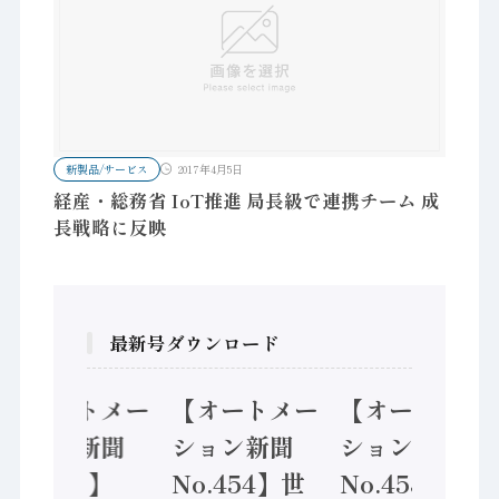
新製品/サービス
2017年4月5日
経産・総務省 IoT推進 局長級で連携チーム 成
長戦略に反映
最新号ダウンロード
オートメー
【オートメー
【オートメー
【
ョン新聞
ション新聞
ション新聞
シ
.455】
No.454】世
No.453】フ
No