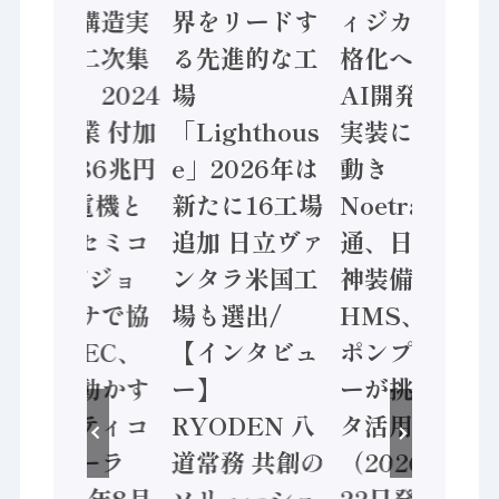
経済構造実
界をリードす
ィジカルAI本
「
調査二次集
る先進的な工
格化へ 国産
態
果」2024
場
AI開発や社会
計
製造業 付加
「Lighthous
実装に活発な
年
値額86兆円
e」2026年は
動き
価
三菱電機と
新たに16工場
Noetra、富士
/
ニーセミコ
追加 日立ヴァ
通、日立 / 兵
ソ
AIビジョ
ンタラ米国工
神装備 ×
ン
センサで協
場も選出/
HMS、老舗
ン
/ IDEC、
【インタビュ
ポンプメーカ
業 
全に動かす
ー】
ーが挑むデー
安
ーフティコ
RYODEN 八
タ活用 など
セ
トローラ
道常務 共創の
（2026年7月
ン
026年8月
ソリューショ
22日発行）
（2