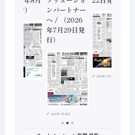
日発行）
ンパートナー
5
へ / （2026
年7月29日発
行）
2026年7月21日
6年8月4日
20
2026年7月28日