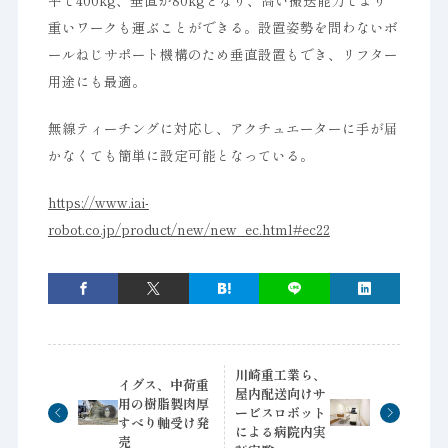
平で400kg、垂直が80kgとなり、高い搬送能力でより
重いワークも運ぶことができる。設置姿勢を問わないボ
ールねじサポート機構のため垂直設置もでき、リフター
用途にも最適。
無線ティーチングに対応し、アクチュエーターに手が届
かなくても簡単に設定可能となっている。
https://www.iai-
robot.co.jp/product/new/new_ec.html#ec22
川崎重工業ら、
イグス、中荷重
屋内配送向けサ
用の樹脂製肉厚
ービスロボット
すべり軸受け発
による病院内実
売