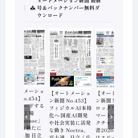
オートメーション新聞 最新
号＆バックナンバー無料ダ
ウンロード
【オートメーショ
【オートメーショ
【オートメーショ
ン新聞 No.454】
ン新聞 No.453】
ン新聞 No.452】
世界をリードする
フィジカルAI本格
ロックウェル「ス
先進的な工場
化へ 国産AI開発
マートマニュファ
「Lighthouse」
や社会実装に活発
クチャリング報告
2026年は新たに
な動き Noetra、
書2026」、日本
16工場追加 日立
富士通、日立 / 兵
はスピード感に課