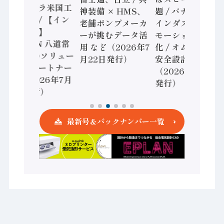
ヴァンタラ米国工
神装備 × HMS、
題 / パナソニック
場も選出/ 【イン
老舗ポンプメーカ
インダストリー、
タビュー】
ーが挑むデータ活
モーション事業強
RYODEN 八道常
用 など（2026年7
化 / オムロン 機械
務 共創のソリュー
月22日発行）
安全設計支援
ションパートナー
（2026年7月15日
へ / （2026年7月
発行）
29日発行）
最新号＆バックナンバー一覧