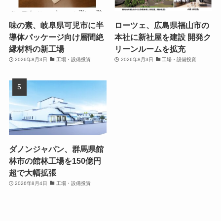
味の素、岐阜県可児市に半
ローツェ、広島県福山市の
導体パッケージ向け層間絶
本社に新社屋を建設 開発ク
縁材料の新工場
リーンルームを拡充
2026年8月3日
工場・設備投資
2026年8月3日
工場・設備投資
ダノンジャパン、群馬県館
林市の館林工場を150億円
超で大幅拡張
2026年8月4日
工場・設備投資