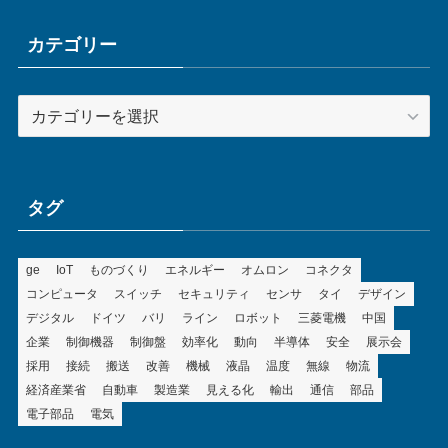
イ
ブ
カテゴリー
カ
テ
ゴ
リ
ー
タグ
ge
IoT
ものづくり
エネルギー
オムロン
コネクタ
コンピュータ
スイッチ
セキュリティ
センサ
タイ
デザイン
デジタル
ドイツ
バリ
ライン
ロボット
三菱電機
中国
企業
制御機器
制御盤
効率化
動向
半導体
安全
展示会
採用
接続
搬送
改善
機械
液晶
温度
無線
物流
経済産業省
自動車
製造業
見える化
輸出
通信
部品
電子部品
電気