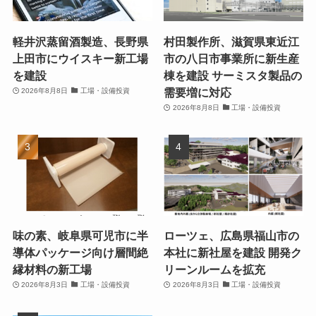
軽井沢蒸留酒製造、長野県
村田製作所、滋賀県東近江
上田市にウイスキー新工場
市の八日市事業所に新生産
を建設
棟を建設 サーミスタ製品の
需要増に対応
2026年8月8日
工場・設備投資
2026年8月8日
工場・設備投資
味の素、岐阜県可児市に半
ローツェ、広島県福山市の
導体パッケージ向け層間絶
本社に新社屋を建設 開発ク
縁材料の新工場
リーンルームを拡充
2026年8月3日
工場・設備投資
2026年8月3日
工場・設備投資