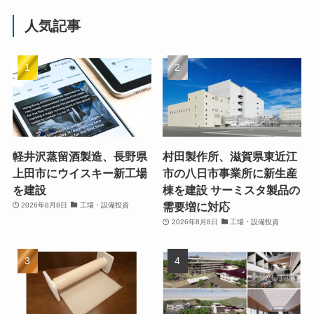
人気記事
軽井沢蒸留酒製造、長野県
村田製作所、滋賀県東近江
上田市にウイスキー新工場
市の八日市事業所に新生産
を建設
棟を建設 サーミスタ製品の
需要増に対応
2026年8月8日
工場・設備投資
2026年8月8日
工場・設備投資