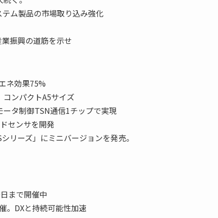
ステム製品の市場取り込み強化
産業振興の道筋を示せ
エネ効果75%
。コンパクトA5サイズ
ータ制御TSN通信1チップで実現
イドセンサを開発
 Sシリーズ」にミニバージョンを発売。
29日まで開催中
開催。DXと持続可能性加速