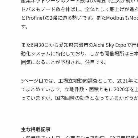
産業ネットワークのノード数はDX需要で拡大が続いて
ドバスもノード数を伸ばし、全体として底上げが進んでいます
とProfinetの2強に迫る勢いです。またModbusもM
す。
また6月30日から愛知県常滑市のAichi Sky E
動化システムに特化しており、しかも開催場所は日
囲気になることが予想され、注目です。
5ページ目では、工場立地動向調査として、2021
てまとめています。立地件数・面積ともに2020年
っていますが、国内回帰の動きとなっているかどう
主な掲載記事
・産業用ネットワーク市場シェア動向、CXで市場拡