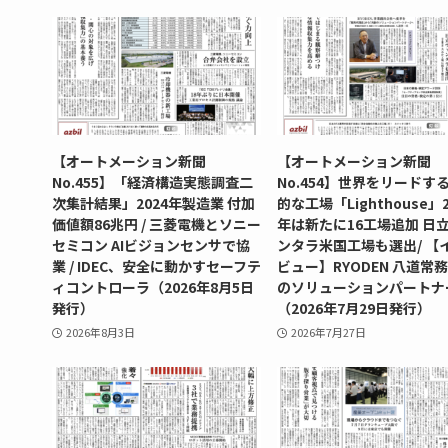
【オートメーション新聞
【オートメーション新聞
No.455】「経済構造実態調査二
No.454】世界をリードす
次集計結果」2024年製造業 付加
的な工場「Lighthouse」2
価値額86兆円 / 三菱電機とソニー
年は新たに16工場追加 日
セミコン AIビジョンセンサで協
ンタラ米国工場も選出/ 【
業 / IDEC、安全に動かすセーフテ
ビュー】RYODEN 八道常務
ィコントローラ（2026年8月5日
のソリューションパートナー
発行）
（2026年7月29日発行）
2026年8月3日
2026年7月27日