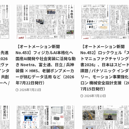
【オートメーション新聞
【オートメーション新聞
る先進
No.453】フィジカルAI本格化へ
No.452】ロックウェル「
026
国産AI開発や社会実装に活発な動
トマニュファクチャリング
立ヴァ
き Noetra、富士通、日立 / 兵神
書2026」、日本はスピー
インタ
装備 × HMS、老舗ポンプメーカ
課題 / パナソニック イン
 共創
ーが挑むデータ活用 など（2026
リー、モーション事業強化 
へ /
年7月22日発行）
ロン 機械安全設計支援（20
7月15日発行）
2026年7月21日
2026年7月13日