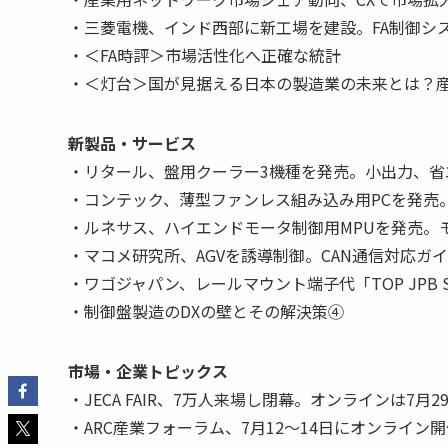
・三菱電機、インド西部に新工場を建設。FA制御シ
・＜FA時評＞市場活性化へ正確な統計
・＜灯台＞国が見据える日本の製造業の未来とは？
新製品・サービス
・リタール、盤用クーラー3機種を発売。小出力、省
・コンテック、薄型ファンレス組み込み用PCを発売
・ルネサス、ハイエンドモータ制御用MPUを発売。モ
・マコメ研究所、AGVを誘導制御。CAN通信対応ガ
・ワゴジャパン、レールマウント端子代「TOP JPB
・制御盤製造のDXの壁とその解決策④
市場・企業トピックス
・JECA FAIR、7万人来場し閉幕。オンラインは7月
・ARC産業フォーラム、7月12～14日にオンライン