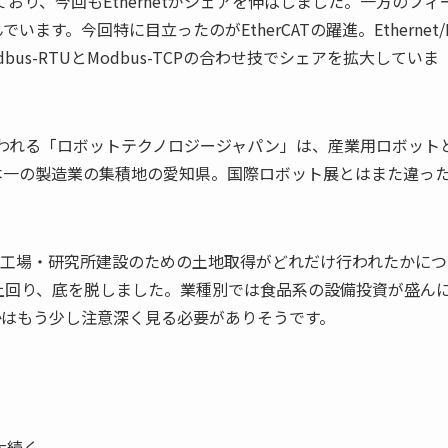
おり、今回もEthernetがシェアを伸ばしました。一方のフィ
。今回特に目立ったのがEtherCATの躍進。Ethernet/I
odbus-RTUとModbus-TCPの合わせ技でシェアを拡大していま
xpoで行われる「ロボットテクノロジージャパン」は、産業用ロボット
本一の製造業の集積地の愛知県。国際ロボット展とはまた違っ
年に工場・研究所建設のための土地取得がどれだけ行われたかにつ
を上回り、底を脱しました。業種別では食品系の設備投資が盛ん
かはもう少し注意深く見る必要がありそうです。
大続く。