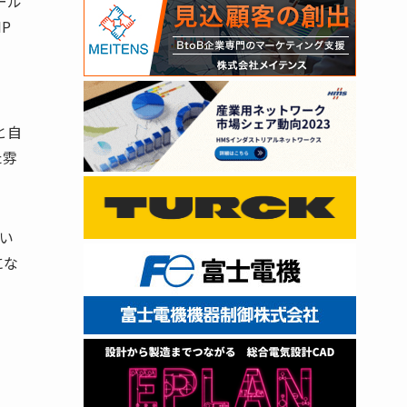
ール
P
と自
た雰
い
にな