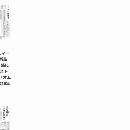
スマー
報告
ド感に
ダスト
/ オム
26年