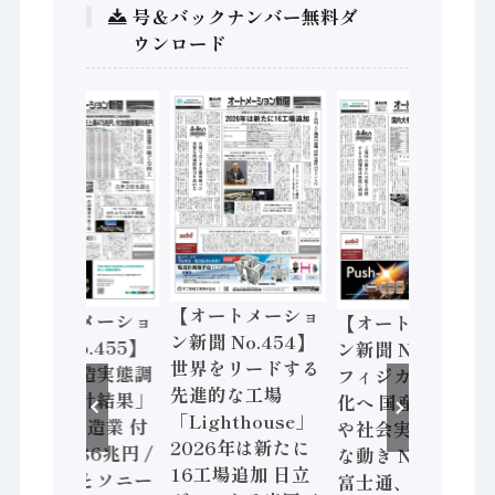
号＆バックナンバー無料ダ
ウンロード
【オートメーショ
【オートメーショ
【オートメーショ
ン新聞 No.454】
ン新聞 No.455】
ン新聞 No.453】
世界をリードする
「経済構造実態調
フィジカルAI本格
先進的な工場
査二次集計結果」
化へ 国産AI開発
「Lighthouse」
2024年製造業 付
や社会実装に活発
2026年は新たに
加価値額86兆円 /
な動き Noetra、
16工場追加 日立
三菱電機とソニー
富士通、日立 / 兵