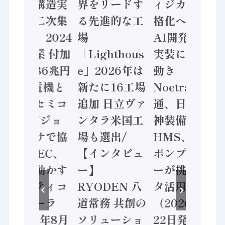
「経済構造実
界をリードす
ィジカルAI本
態調査二次集
る先進的な工
格化へ 国産
計結果」2024
場
AI開発や社会
年製造業 付加
「Lighthous
実装に活発な
価値額86兆円
e」2026年は
動き
/ 三菱電機と
新たに16工場
Noetra、富士
ソニーセミコ
追加 日立ヴァ
通、日立 / 兵
ン AIビジョ
ンタラ米国工
神装備 ×
ンセンサで協
場も選出/
HMS、老舗
業 / IDEC、
【インタビュ
ポンプメーカ
安全に動かす
ー】
ーが挑むデー
セーフティコ
RYODEN 八
タ活用 など
ントローラ
道常務 共創の
（2026年7月
（2026年8月
ソリューショ
22日発行）