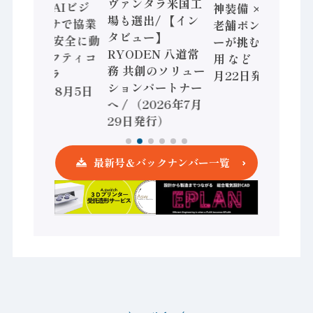
ヴァンタラ米国工
セミコン AIビジ
神装備 × HMS、
場も選出/ 【イン
ョンセンサで協業
老舗ポンプメーカ
タビュー】
/ IDEC、安全に動
ーが挑むデータ活
RYODEN 八道常
かすセーフティコ
用 など（2026年7
務 共創のソリュー
ントローラ
月22日発行）
ションパートナー
（2026年8月5日
へ / （2026年7月
発行）
29日発行）
最新号＆バックナンバー一覧