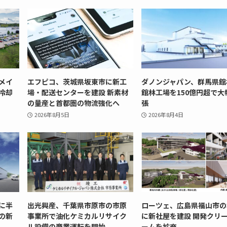
メイ
エフピコ、茨城県坂東市に新工
ダノンジャパン、群馬県館
冷却
場・配送センターを建設 新素材
館林工場を150億円超で大
の量産と首都圏の物流強化へ
張
2026年8月5日
2026年8月4日
に半
出光興産、千葉県市原市の市原
ローツェ、広島県福山市の
の新
事業所で油化ケミカルリサイク
に新社屋を建設 開発クリ
ル設備の商業運転を開始
ームを拡充