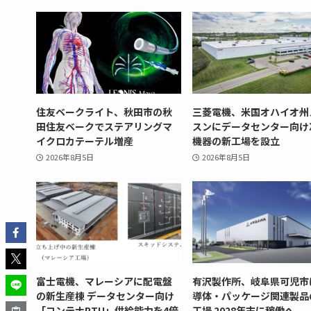
住友ベークライト、秋田市の秋
三菱電機、米国オハイオ州
田住友ベークでステアリングマ
スンにデータセンター向け
イクロカテーテル増産
機器の新工場を設立
2026年8月5日
2026年8月5日
富士電機、マレーシアに配電盤
有沢製作所、岐阜県可児市
の新生産棟 データセンター向け
導体・パッケージ関連製品
「コンテナPTU」供給能力を4倍
工場 2028年末に稼働へ