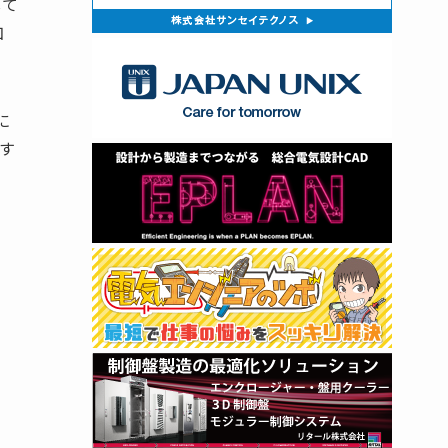
して
加
に
す