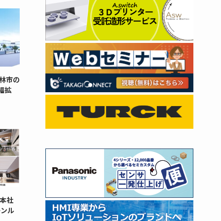
林市の
幅拡
本社
ーンル