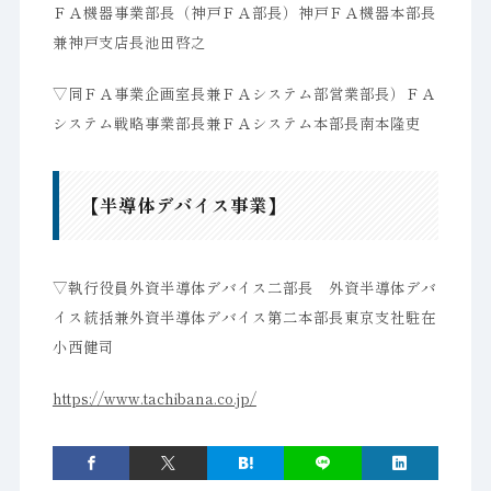
ＦＡ機器事業部長（神戸ＦＡ部長）神戸ＦＡ機器本部長
兼神戸支店長池田啓之
▽同ＦＡ事業企画室長兼ＦＡシステム部営業部長）ＦＡ
システム戦略事業部長兼ＦＡシステム本部長南本隆吏
【半導体デバイス事業】
▽執行役員外資半導体デバイス二部長 外資半導体デバ
イス統括兼外資半導体デバイス第二本部長東京支社駐在
小西健司
https://www.tachibana.co.jp/