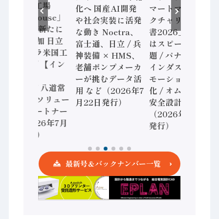
先進的な工場
化へ 国産AI開発
マートマニュファ
「Lighthouse」
や社会実装に活発
クチャリング報告
2026年は新たに
な動き Noetra、
書2026」、日本
16工場追加 日立
富士通、日立 / 兵
はスピード感に課
ヴァンタラ米国工
神装備 × HMS、
題 / パナソニック
場も選出/ 【イン
老舗ポンプメーカ
インダストリー、
タビュー】
ーが挑むデータ活
モーション事業強
RYODEN 八道常
用 など（2026年7
化 / オムロン 機械
務 共創のソリュー
月22日発行）
安全設計支援
ションパートナー
（2026年7月15日
へ / （2026年7月
発行）
29日発行）
最新号＆バックナンバー一覧