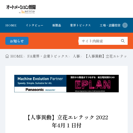
HOME
インタビュー
新製品
業界トピックス
工場・設備投資
イ
お知らせ
FA・製造業界の最新動向がまとめて分かる
HOME
FA業界・企業トピックス
人事
【人事異動】立花エレテック 2
【人事異動】立花エレテック 2022
年4月１日付