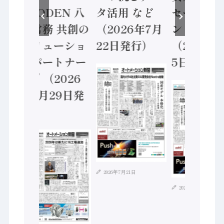
RYODEN 八
タ活用 など
セーフティコ
道常務 共創の
（2026年7月
ントローラ
ソリューショ
22日発行）
（2026年8月
ンパートナー
5日発行）
へ / （2026
年7月29日発
行）
2026年7月21日
2026年8月4日