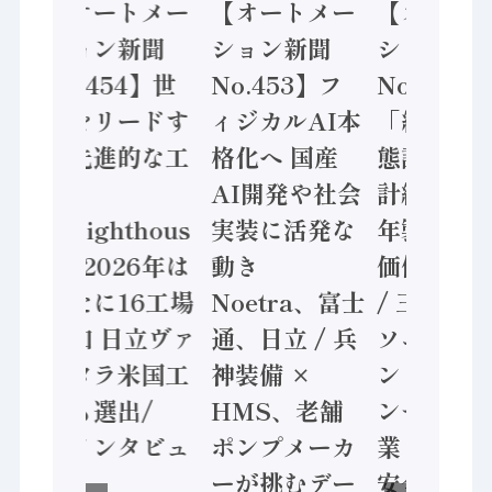
【オートメー
【オートメー
【オートメー
ション新聞
ション新聞
ション新聞
No.454】世
No.453】フ
No.455】
界をリードす
ィジカルAI本
「経済構造実
る先進的な工
格化へ 国産
態調査二次集
場
AI開発や社会
計結果」202
「Lighthous
実装に活発な
年製造業 付加
e」2026年は
動き
価値額86兆円
新たに16工場
Noetra、富士
/ 三菱電機と
追加 日立ヴァ
通、日立 / 兵
ソニーセミコ
ンタラ米国工
神装備 ×
ン AIビジョ
場も選出/
HMS、老舗
ンセンサで協
【インタビュ
ポンプメーカ
業 / IDEC、
ー】
ーが挑むデー
安全に動かす