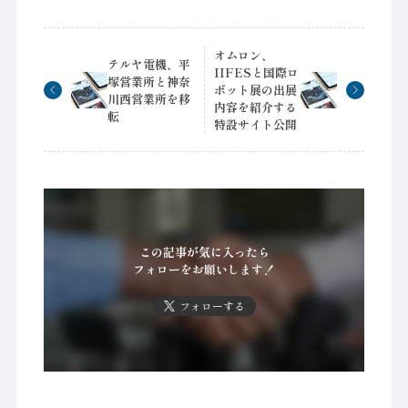
オムロン、
テルヤ電機、平
IIFESと国際ロ
塚営業所と神奈
ボット展の出展
川西営業所を移
内容を紹介する
転
特設サイト公開
この記事が気に入ったら
フォローをお願いします！
フォローする