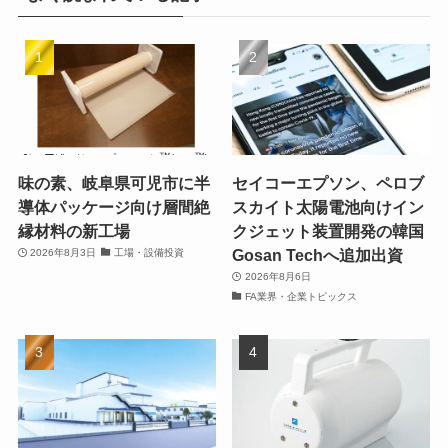
味の素、岐阜県可児市に半
セイコーエプソン、ペロブ
導体パッケージ向け層間絶
スカイト太陽電池向けイン
縁材料の新工場
クジェット装置開発の韓国
Gosan Techへ追加出資
2026年8月3日
工場・設備投資
2026年8月6日
FA業界・企業トピックス