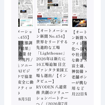
【オートメーショ
【オートメーショ
【オートメーショ
ン新聞 No.454】
ン新聞 No.455】
ン新聞 No.453】
世界をリードする
「経済構造実態調
フィジカルAI本格
先進的な工場
査二次集計結果」
化へ 国産AI開発
「Lighthouse」
2024年製造業 付
や社会実装に活発
2026年は新たに
加価値額86兆円 /
な動き Noetra、
16工場追加 日立
三菱電機とソニー
富士通、日立 / 兵
ヴァンタラ米国工
セミコン AIビジ
神装備 × HMS、
場も選出/ 【イン
ョンセンサで協業
老舗ポンプメーカ
タビュー】
/ IDEC、安全に動
ーが挑むデータ活
RYODEN 八道常
かすセーフティコ
用 など（2026年7
務 共創のソリュー
ントローラ
月22日発行）
ションパートナー
（2026年8月5日
へ / （2026年7月
発行）