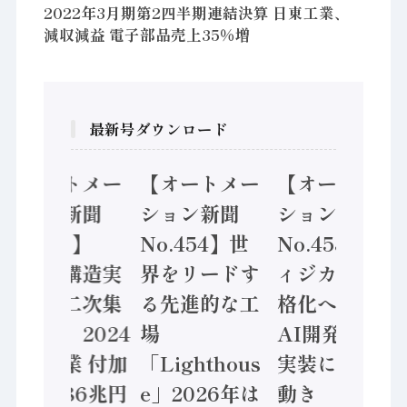
2022年3月期第2四半期連結決算 日東工業、
減収減益 電子部品売上35％増
最新号ダウンロード
【オートメー
【オートメー
【オートメー
ション新聞
ション新聞
ション新聞
No.455】
No.454】世
No.453】フ
「経済構造実
界をリードす
ィジカルAI本
態調査二次集
る先進的な工
格化へ 国産
計結果」2024
場
AI開発や社会
年製造業 付加
「Lighthous
実装に活発な
価値額86兆円
e」2026年は
動き