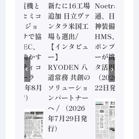
/ 三菱電機と
新たに16工場
Noetra、富士
ソニーセミコ
追加 日立ヴァ
通、日立 / 兵
ン AIビジョ
ンタラ米国工
神装備 ×
ンセンサで協
場も選出/
HMS、老舗
業 / IDEC、
【インタビュ
ポンプメーカ
安全に動かす
ー】
ーが挑むデー
セーフティコ
RYODEN 八
タ活用 など
ントローラ
道常務 共創の
（2026年7月
（2026年8月
ソリューショ
22日発行）
5日発行）
ンパートナー
へ / （2026
年7月29日発
行）