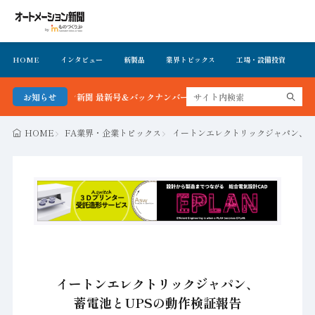
HOME
インタビュー
新製品
業界トピックス
工場・設備投資
イ
メーション新聞 最新号＆バックナンバーを無料で公開中 詳細はこちら
お知らせ
HOME
FA業界・企業トピックス
イートンエレクトリックジャパン、蓄
イートンエレクトリックジャパン、
蓄電池とUPSの動作検証報告