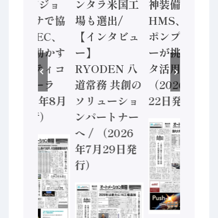
ン AIビジョ
ンタラ米国工
神装備 ×
ンセンサで協
場も選出/
HMS、老舗
業 / IDEC、
【インタビュ
ポンプメーカ
安全に動かす
ー】
ーが挑むデー
セーフティコ
RYODEN 八
タ活用 など
ントローラ
道常務 共創の
（2026年7月
（2026年8月
ソリューショ
22日発行）
5日発行）
ンパートナー
へ / （2026
年7月29日発
行）