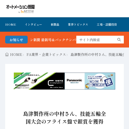
HOME
インタビュー
新製品
業界トピックス
工場・設備投資
イ
メーション新聞 最新号＆バックナンバーを無料で公開中 詳細はこちら
お知らせ
HOME
FA業界・企業トピックス
島津製作所の中村さん、技能五輪全
島津製作所の中村さん、技能五輪全
国大会のフライス盤で銀賞を獲得