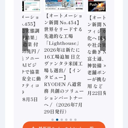
【オートメーショ
【オートメーショ
【オートメーショ
ン新聞 No.454】
ン新聞 No.455】
ン新聞 No.453】
世界をリードする
「経済構造実態調
フィジカルAI本格
先進的な工場
査二次集計結果」
化へ 国産AI開発
「Lighthouse」
2024年製造業 付
や社会実装に活発
2026年は新たに
加価値額86兆円 /
な動き Noetra、
16工場追加 日立
三菱電機とソニー
富士通、日立 / 兵
ヴァンタラ米国工
セミコン AIビジ
神装備 × HMS、
場も選出/ 【イン
ョンセンサで協業
老舗ポンプメーカ
タビュー】
/ IDEC、安全に動
ーが挑むデータ活
RYODEN 八道常
かすセーフティコ
用 など（2026年7
務 共創のソリュー
ントローラ
月22日発行）
ションパートナー
（2026年8月5日
へ / （2026年7月
発行）
29日発行）