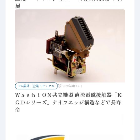
展
FA業界・企業トピックス
2022年3月17日
ＷａｓｈｉＯＮ共立継器 直流電磁接触器「Ｋ
ＧＤシリーズ」ナイフエッジ構造などで長寿
命