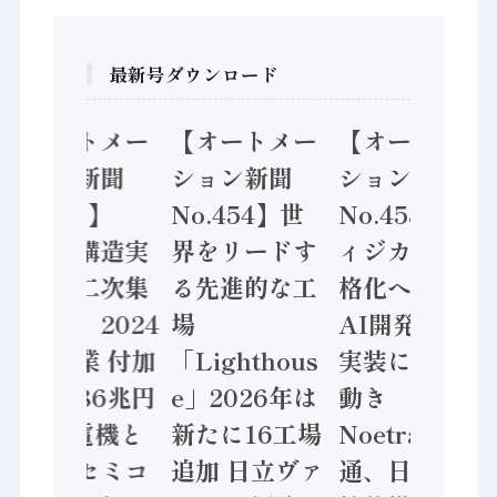
最新号ダウンロード
【オートメー
【オートメー
【オートメー
ション新聞
ション新聞
ション新聞
No.455】
No.454】世
No.453】フ
「経済構造実
界をリードす
ィジカルAI本
態調査二次集
る先進的な工
格化へ 国産
計結果」2024
場
AI開発や社会
年製造業 付加
「Lighthous
実装に活発な
価値額86兆円
e」2026年は
動き
/ 三菱電機と
新たに16工場
Noetra、富士
ソニーセミコ
追加 日立ヴァ
通、日立 / 兵