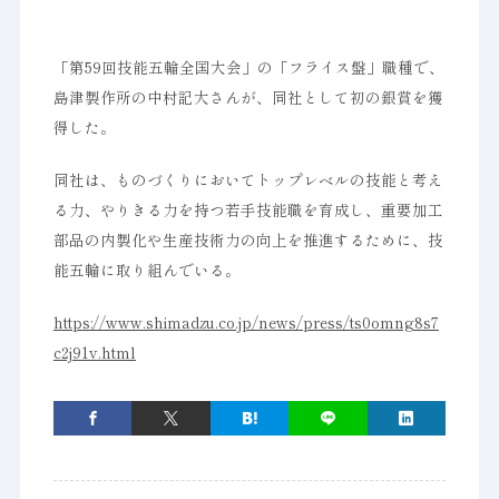
「第59回技能五輪全国大会」の「フライス盤」職種で、
島津製作所の中村記大さんが、同社として初の銀賞を獲
得した。
同社は、ものづくりにおいてトップレベルの技能と考え
る力、やりきる力を持つ若手技能職を育成し、重要加工
部品の内製化や生産技術力の向上を推進するために、技
能五輪に取り組んでいる。
https://www.shimadzu.co.jp/news/press/ts0omng8s7
c2j91v.html