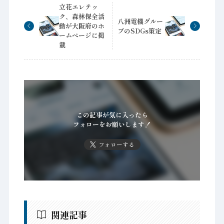
立花エレテッ
ク、森林保全活
八洲電機グルー
動が大阪府のホ
プのSDGs策定
ームページに掲
載
この記事が気に入ったら
フォローをお願いします！
フォローする
関連記事