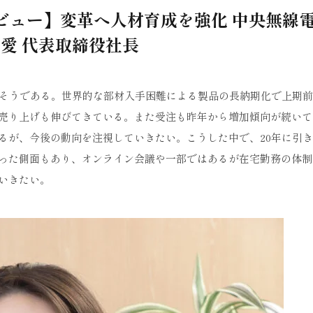
タビュー】変革へ人材育成を強化 中央無線
愛 代表取締役社長
になりそうである。世界的な部材入手困難による製品の長納期化で上期
売り上げも伸びてきている。また受注も昨年から増加傾向が続いて
るが、今後の動向を注視していきたい。こうした中で、20年に引
った側面もあり、オンライン会議や一部ではあるが在宅勤務の体制
いきたい。