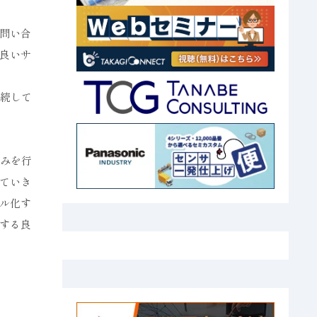
問い合
良いサ
続して
組みを行
ていき
ル化す
する良