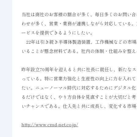
当社は商社のお客様の割合が多く、毎日多くのお問い合
わせが多く、営業・業務が連携しながら対応している。
ービスを提供できるようにしたい。
22年は引き続き半導体製造装置、工作機械などの市場
いることが懸念材料である。社内の体制・仕組みを整え
昨年設立70周年を迎えると共に社長に就任し、新たな
っている。特に営業力強化と生産性の向上に力を入れて
たい。ニューノーマル時代に対応するためにデジタル化
るだけではなく、やり方自体を見直すことが大切だと考
いチャンスである。仕入先と共に成長し、変化する市場
http://www.cmd-net.co.jp/