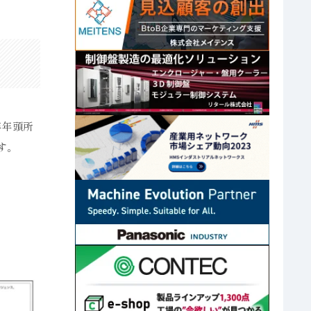
年年頭所
す。