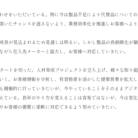
わせをいただいている。特に今は製品不足により代替品についての
頂いたチャンスを逃さないよう、業務効率化を推進しお客様へより
成長が見込まれるため見通しは明るい。しかし製品の長納期化が継
ながら仕入先メーカーと協力し、お客様へ対応していきたい。
スタートを切った。人材育成プロジェクトを立ち上げ、様々な取り
いく。お客様情報を分析し、有資格者を活かした提案営業を拡大し
も積極的に行っていきたいが、今やっていることをそのままデジタ
えている。長年のやり方を変えることは容易ではないが、今は変化
やお客様の需要に柔軟に対応できるよう努めていきたい。