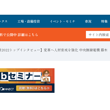
ックス
工場・設備投資
イベント・セミナ
市況
特集
業2022トップインタビュー】変革へ人材育成を強化 中央無線電機 藤木