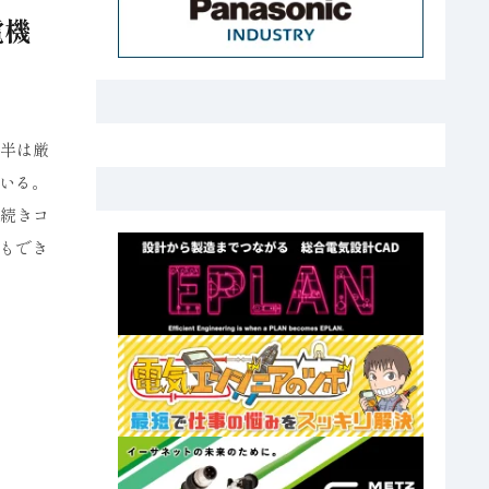
電機
前半は厳
いる。
き続きコ
もでき