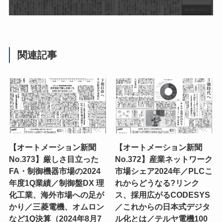
関連記事
【オートメーション新聞
【オートメーション新聞
No.373】厳しさ目立った
No.372】産業ネットワーク
FA・制御機器市場の2024
市場シェア2024年／PLCこ
年度1Q業績／制御盤DX 理
れからどうなる?リンク
化工業、海外市場への足が
ス、採用広がるCODESYS
かり／三菱電機、オムロン
／これからの日本式デジタ
など1Q決算（2024年8月7
ル化とは／テルヤ電機100