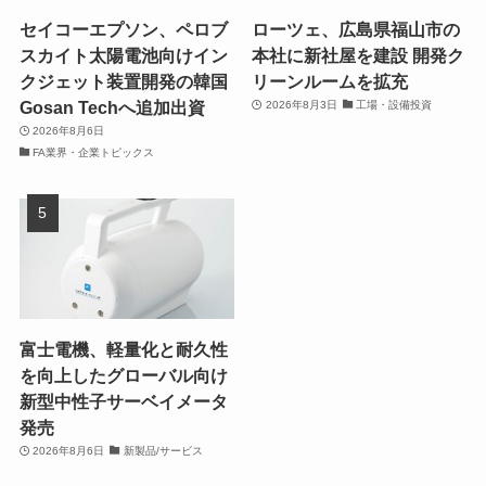
セイコーエプソン、ペロブ
ローツェ、広島県福山市の
スカイト太陽電池向けイン
本社に新社屋を建設 開発ク
クジェット装置開発の韓国
リーンルームを拡充
Gosan Techへ追加出資
2026年8月3日
工場・設備投資
2026年8月6日
FA業界・企業トピックス
富士電機、軽量化と耐久性
を向上したグローバル向け
新型中性子サーベイメータ
発売
2026年8月6日
新製品/サービス