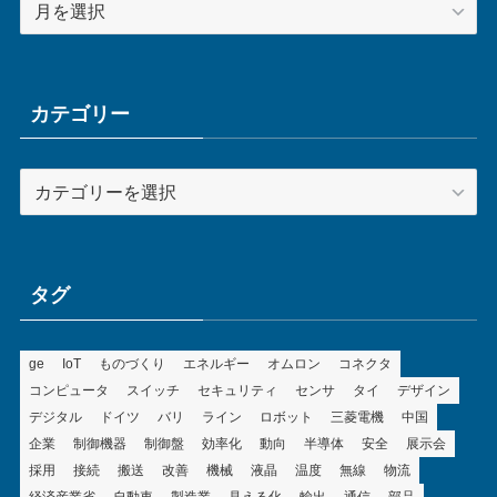
ア
ー
カ
イ
ブ
カテゴリー
カ
テ
ゴ
リ
ー
タグ
ge
IoT
ものづくり
エネルギー
オムロン
コネクタ
コンピュータ
スイッチ
セキュリティ
センサ
タイ
デザイン
デジタル
ドイツ
バリ
ライン
ロボット
三菱電機
中国
企業
制御機器
制御盤
効率化
動向
半導体
安全
展示会
採用
接続
搬送
改善
機械
液晶
温度
無線
物流
経済産業省
自動車
製造業
見える化
輸出
通信
部品