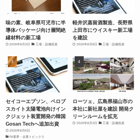
味の素、岐阜県可児市に半
軽井沢蒸留酒製造、長野県
導体パッケージ向け層間絶
上田市にウイスキー新工場
縁材料の新工場
を建設
2026年8月3日
工場・設備投資
2026年8月8日
工場・設備投資
セイコーエプソン、ペロブ
ローツェ、広島県福山市の
スカイト太陽電池向けイン
本社に新社屋を建設 開発ク
クジェット装置開発の韓国
リーンルームを拡充
Gosan Techへ追加出資
2026年8月3日
工場・設備投資
2026年8月6日
FA業界・企業トピックス