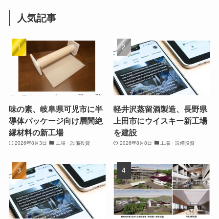
人気記事
味の素、岐阜県可児市に半
軽井沢蒸留酒製造、長野県
導体パッケージ向け層間絶
上田市にウイスキー新工場
縁材料の新工場
を建設
2026年8月3日
工場・設備投資
2026年8月8日
工場・設備投資