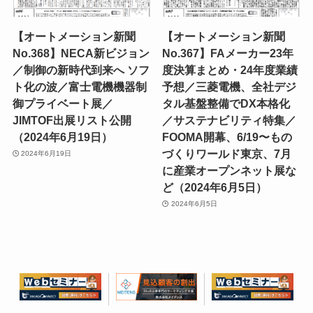
【オートメーション新聞
【オートメーション新聞
No.368】NECA新ビジョン
No.367】FAメーカー23年
／制御の新時代到来へ ソフ
度決算まとめ・24年度業績
ト化の波／富士電機機器制
予想／三菱電機、全社デジ
御プライベート展／
タル基盤整備でDX本格化
JIMTOF出展リスト公開
／サステナビリティ特集／
（2024年6月19日）
FOOMA開幕、6/19〜もの
づくりワールド東京、7月
2024年6月19日
に産業オープンネット展な
ど（2024年6月5日）
2024年6月5日