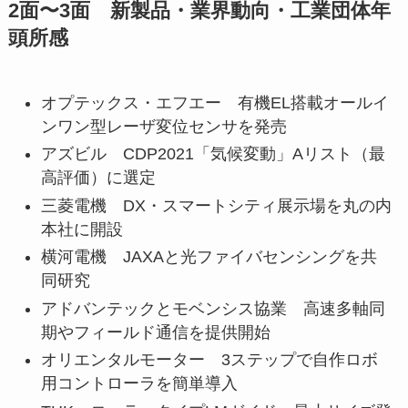
2面〜3面 新製品・業界動向・工業団体年
頭所感
オプテックス・エフエー 有機EL搭載オールイ
ンワン型レーザ変位センサを発売
アズビル CDP2021「気候変動」Aリスト（最
高評価）に選定
三菱電機 DX・スマートシティ展示場を丸の内
本社に開設
横河電機 JAXAと光ファイバセンシングを共
同研究
アドバンテックとモベンシス協業 高速多軸同
期やフィールド通信を提供開始
オリエンタルモーター 3ステップで自作ロボ
用コントローラを簡単導入