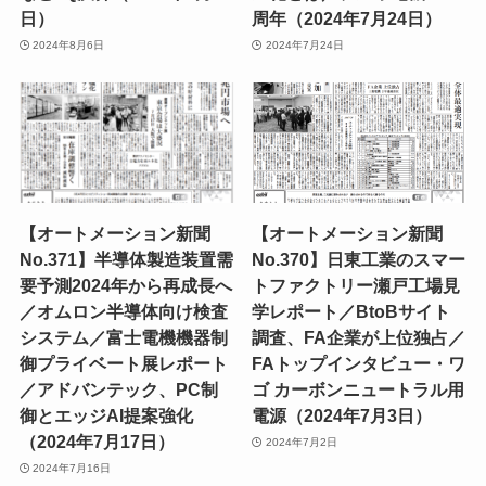
日）
周年（2024年7月24日）
2024年8月6日
2024年7月24日
【オートメーション新聞
【オートメーション新聞
No.371】半導体製造装置需
No.370】日東工業のスマー
要予測2024年から再成長へ
トファクトリー瀬戸工場見
／オムロン半導体向け検査
学レポート／BtoBサイト
システム／富士電機機器制
調査、FA企業が上位独占／
御プライベート展レポート
FAトップインタビュー・ワ
／アドバンテック、PC制
ゴ カーボンニュートラル用
御とエッジAI提案強化
電源（2024年7月3日）
（2024年7月17日）
2024年7月2日
2024年7月16日