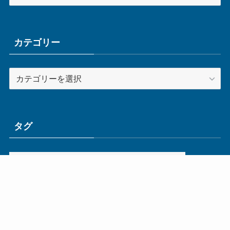
ー
カ
イ
ブ
カテゴリー
カ
テ
ゴ
リ
ー
タグ
ge
IoT
ものづくり
エネルギー
オムロン
コネクタ
コンピュータ
スイッチ
セキュリティ
センサ
タイ
デザイン
デジタル
ドイツ
バリ
ライン
ロボット
三菱電機
中国
企業
制御機器
制御盤
効率化
動向
半導体
安全
展示会
採用
接続
搬送
改善
機械
液晶
温度
無線
物流
経済産業省
自動車
製造業
見える化
輸出
通信
部品