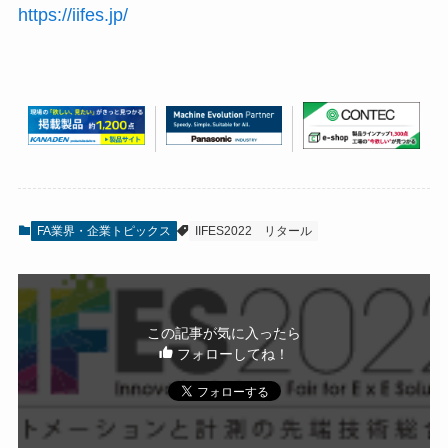
https://iifes.jp/
FA業界・企業トピックス
IIFES2022
リタール
この記事が気に入ったら
フォローしてね！