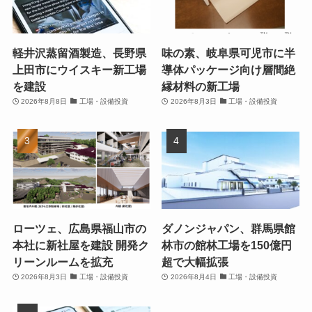
軽井沢蒸留酒製造、長野県
味の素、岐阜県可児市に半
上田市にウイスキー新工場
導体パッケージ向け層間絶
を建設
縁材料の新工場
2026年8月8日
工場・設備投資
2026年8月3日
工場・設備投資
ローツェ、広島県福山市の
ダノンジャパン、群馬県館
本社に新社屋を建設 開発ク
林市の館林工場を150億円
リーンルームを拡充
超で大幅拡張
2026年8月3日
工場・設備投資
2026年8月4日
工場・設備投資