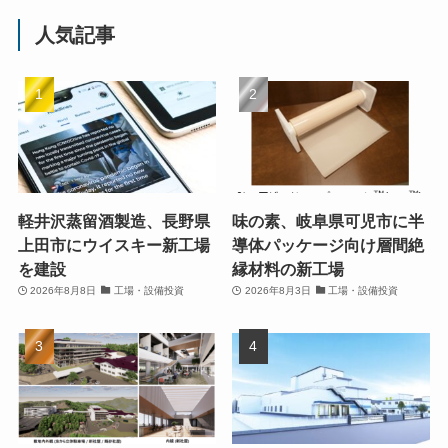
人気記事
軽井沢蒸留酒製造、長野県
味の素、岐阜県可児市に半
上田市にウイスキー新工場
導体パッケージ向け層間絶
を建設
縁材料の新工場
2026年8月8日
工場・設備投資
2026年8月3日
工場・設備投資