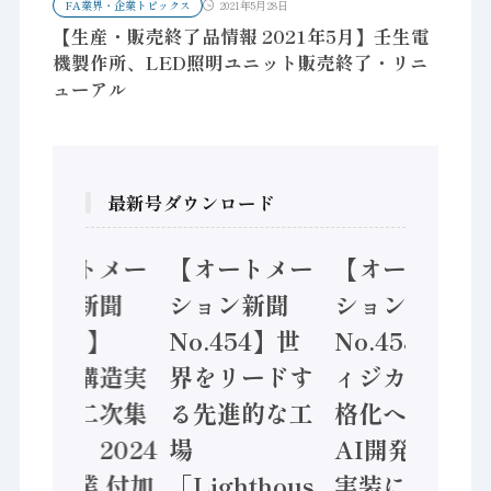
FA業界・企業トピックス
2021年5月28日
【生産・販売終了品情報 2021年5月】壬生電
機製作所、LED照明ユニット販売終了・リニ
ューアル
最新号ダウンロード
【オートメー
【オートメー
【オートメー
ション新聞
ション新聞
ション新聞
No.455】
No.454】世
No.453】フ
「経済構造実
界をリードす
ィジカルAI本
態調査二次集
る先進的な工
格化へ 国産
計結果」2024
場
AI開発や社会
年製造業 付加
「Lighthous
実装に活発な