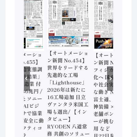
【オートメーショ
【オートメーショ
【オートメーショ
ン新聞 No.454】
ン新聞 No.455】
ン新聞 No.453】
世界をリードする
「経済構造実態調
フィジカルAI本格
先進的な工場
査二次集計結果」
化へ 国産AI開発
「Lighthouse」
2024年製造業 付
や社会実装に活発
2026年は新たに
加価値額86兆円 /
な動き Noetra、
16工場追加 日立
三菱電機とソニー
富士通、日立 / 兵
ヴァンタラ米国工
セミコン AIビジ
神装備 × HMS、
場も選出/ 【イン
ョンセンサで協業
老舗ポンプメーカ
タビュー】
/ IDEC、安全に動
ーが挑むデータ活
RYODEN 八道常
かすセーフティコ
用 など（2026年7
務 共創のソリュー
ントローラ
月22日発行）