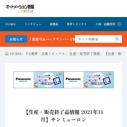
HOME
インタビュー
新製品
業界トピックス
工場・設備投資
イ
ョン新聞 最新号＆バックナンバーを無料で公開中 詳細はこちら
お知らせ
HOME
FA業界・企業トピックス
生産・販売終了情報
【生産・販売終
【生産・販売終了品情報 2021年11
月】サンミューロン