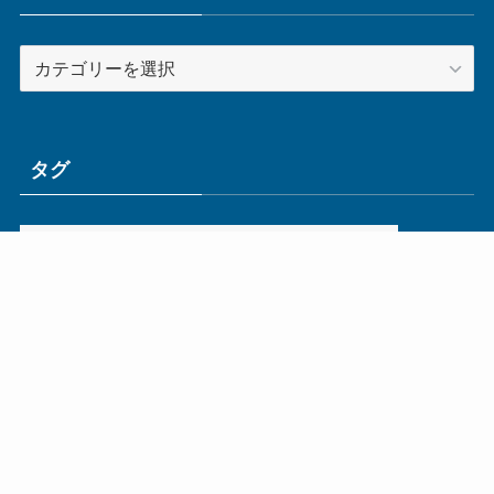
カ
テ
ゴ
リ
ー
タグ
ge
IoT
ものづくり
エネルギー
オムロン
コネクタ
コンピュータ
スイッチ
セキュリティ
センサ
タイ
デザイン
デジタル
ドイツ
バリ
ライン
ロボット
三菱電機
中国
企業
制御機器
制御盤
効率化
動向
半導体
安全
展示会
採用
接続
搬送
改善
機械
液晶
温度
無線
物流
経済産業省
自動車
製造業
見える化
輸出
通信
部品
電子部品
電気
オートメーション新聞利用規約
運営会社：ものづくり.jp株式会社