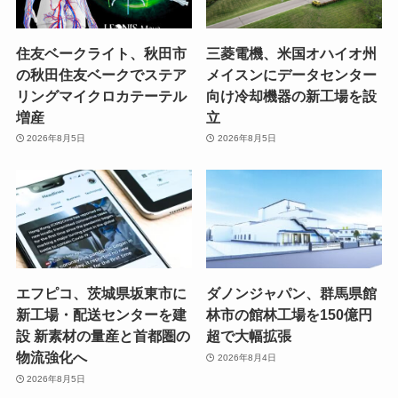
住友ベークライト、秋田市
三菱電機、米国オハイオ州
の秋田住友ベークでステア
メイスンにデータセンター
リングマイクロカテーテル
向け冷却機器の新工場を設
増産
立
2026年8月5日
2026年8月5日
エフピコ、茨城県坂東市に
ダノンジャパン、群馬県館
新工場・配送センターを建
林市の館林工場を150億円
設 新素材の量産と首都圏の
超で大幅拡張
物流強化へ
2026年8月4日
2026年8月5日