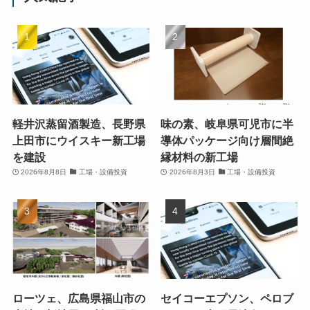
軽井沢蒸留酒製造、長野県
味の素、岐阜県可児市に半
上田市にウイスキー新工場
導体パッケージ向け層間絶
を建設
縁材料の新工場
2026年8月8日
工場・設備投資
2026年8月3日
工場・設備投資
ローツェ、広島県福山市の
セイコーエプソン、ペロブ