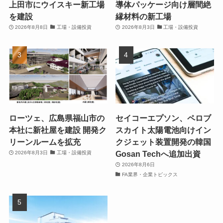
上田市にウイスキー新工場
導体パッケージ向け層間絶
を建設
縁材料の新工場
2026年8月8日
工場・設備投資
2026年8月3日
工場・設備投資
ローツェ、広島県福山市の
セイコーエプソン、ペロブ
本社に新社屋を建設 開発ク
スカイト太陽電池向けイン
リーンルームを拡充
クジェット装置開発の韓国
Gosan Techへ追加出資
2026年8月3日
工場・設備投資
2026年8月6日
FA業界・企業トピックス