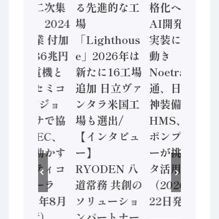
態調査二次集
る先進的な工
格化へ 国産
計結果」2024
場
AI開発や社会
年製造業 付加
「Lighthous
実装に活発な
価値額86兆円
e」2026年は
動き
/ 三菱電機と
新たに16工場
Noetra、富士
ソニーセミコ
追加 日立ヴァ
通、日立 / 兵
ン AIビジョ
ンタラ米国工
神装備 ×
ンセンサで協
場も選出/
HMS、老舗
業 / IDEC、
【インタビュ
ポンプメーカ
安全に動かす
ー】
ーが挑むデー
セーフティコ
RYODEN 八
タ活用 など
ントローラ
道常務 共創の
（2026年7月
（2026年8月
ソリューショ
22日発行）
5日発行）
ンパートナー