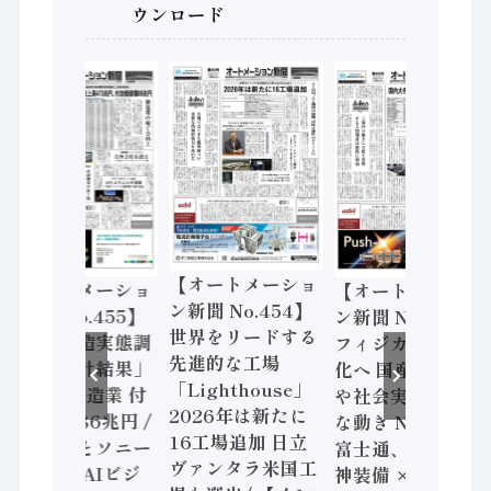
ウンロード
【オートメーショ
【オートメーショ
【オートメーショ
ン新聞 No.454】
ン新聞 No.455】
ン新聞 No.453】
世界をリードする
「経済構造実態調
フィジカルAI本格
先進的な工場
査二次集計結果」
化へ 国産AI開発
「Lighthouse」
2024年製造業 付
や社会実装に活発
2026年は新たに
加価値額86兆円 /
な動き Noetra、
16工場追加 日立
三菱電機とソニー
富士通、日立 / 兵
ヴァンタラ米国工
セミコン AIビジ
神装備 × HMS、