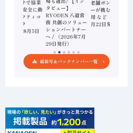
場も選出/ 【イン
ョンセンサで協業
老舗ポンプメーカ
タビュー】
/ IDEC、安全に動
ーが挑むデータ活
RYODEN 八道常
かすセーフティコ
用 など（2026年7
務 共創のソリュー
ントローラ
月22日発行）
ションパートナー
（2026年8月5日
へ / （2026年7月
発行）
29日発行）
最新号＆バックナンバー一覧