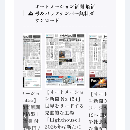
オートメーション新聞 最新
号＆バックナンバー無料ダ
ウンロード
【オートメーショ
【オートメーショ
【オートメーショ
ン新聞 No.454】
ン新聞 No.455】
ン新聞 No.453】
世界をリードする
「経済構造実態調
フィジカルAI本格
先進的な工場
査二次集計結果」
化へ 国産AI開発
「Lighthouse」
2024年製造業 付
や社会実装に活発
2026年は新たに
加価値額86兆円 /
な動き Noetra、