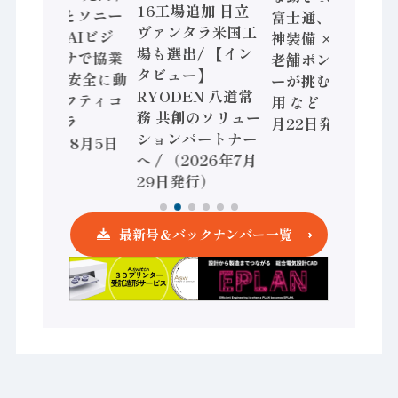
16工場追加 日立
三菱電機とソニー
富士通、日立 / 兵
ヴァンタラ米国工
セミコン AIビジ
神装備 × HMS、
場も選出/ 【イン
ョンセンサで協業
老舗ポンプメーカ
タビュー】
/ IDEC、安全に動
ーが挑むデータ活
RYODEN 八道常
かすセーフティコ
用 など（2026年7
務 共創のソリュー
ントローラ
月22日発行）
ションパートナー
（2026年8月5日
へ / （2026年7月
発行）
29日発行）
最新号＆バックナンバー一覧