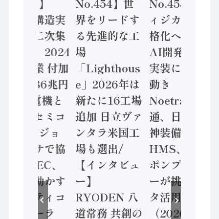
No.455】
No.454】世
No.453】フ
「経済構造実
界をリードす
ィジカルAI本
態調査二次集
る先進的な工
格化へ 国産
計結果」2024
場
AI開発や社会
年製造業 付加
「Lighthous
実装に活発な
価値額86兆円
e」2026年は
動き
/ 三菱電機と
新たに16工場
Noetra、富士
ソニーセミコ
追加 日立ヴァ
通、日立 / 兵
ン AIビジョ
ンタラ米国工
神装備 ×
ンセンサで協
場も選出/
HMS、老舗
業 / IDEC、
【インタビュ
ポンプメーカ
安全に動かす
ー】
ーが挑むデー
セーフティコ
RYODEN 八
タ活用 など
ントローラ
道常務 共創の
（2026年7月