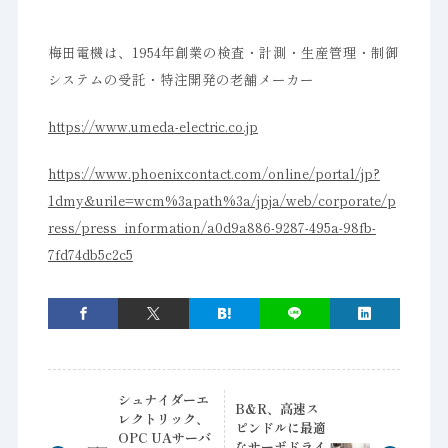
梅田電機は、1954年創業の検査・計測・生産管理・制御
システムの受託・特注開発の老舗メーカー
https://www.umeda-electric.co.jp
https://www.phoenixcontact.com/online/portal/jp?
1dmy&urile=wcm%3apath%3a/jpja/web/corporate/p
ress/press_information/a0d9a886-9287-495a-98fb-
7fd74db5c2c5
シュナイダーエ
B&R、高速ス
レクトリック、
ピンドルに最適
OPC UAサーバ
なサーボドライ