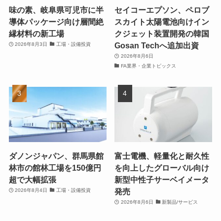
味の素、岐阜県可児市に半
セイコーエプソン、ペロブ
導体パッケージ向け層間絶
スカイト太陽電池向けイン
縁材料の新工場
クジェット装置開発の韓国
Gosan Techへ追加出資
2026年8月3日
工場・設備投資
2026年8月6日
FA業界・企業トピックス
ダノンジャパン、群馬県館
富士電機、軽量化と耐久性
林市の館林工場を150億円
を向上したグローバル向け
超で大幅拡張
新型中性子サーベイメータ
発売
2026年8月4日
工場・設備投資
2026年8月6日
新製品/サービス