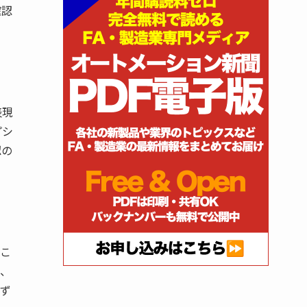
確認
表現
プシ
認の
たこ
と、
のず