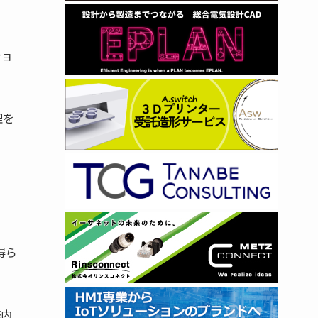
ショ
理を
得ら
務内