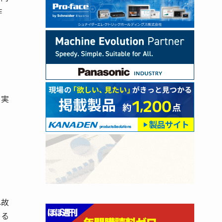
昨
、
と実
れ故
きる