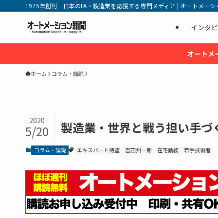
1975年創刊 日本のFA・製造業を応援する専門メディア | オートメーション新
インタビ
オートメ
ホーム
コラム・論説
2020
製造業・世界と戦う担い手づくり
5/20
コラム・論説
エキスパート待望
吉田州一郎
在宅勤務
若手技術者