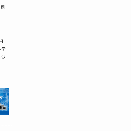
一刻
術
ルテ
外ジ