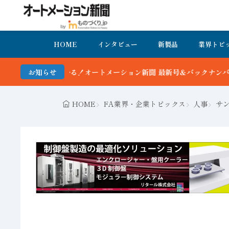
HOME
インタビュー
新製品
業界トピ
ートメーション新聞 最新号＆バックナンバーを無料で公開中 詳細はこ
お知らせ
HOME
FA業界・企業トピックス
人事
サン