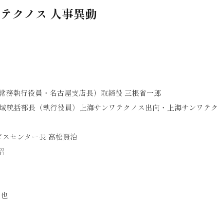
テクノス 人事異動
常務執行役員・名古屋支店長）取締役 三根省一郎
ア地域統括部長（執行役員）上海サンワテクノス出向・上海サンワテ
ビスセンター長 高松賢治
昭
克也