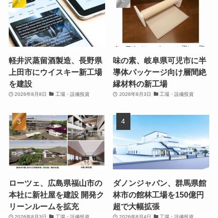
軽井沢蒸留酒製造、長野県
味の素、岐阜県可児市に半
上田市にウイスキー新工場
導体パッケージ向け層間絶
を建設
縁材料の新工場
2026年8月8日
工場・設備投資
2026年8月3日
工場・設備投資
ローツェ、広島県福山市の
ダノンジャパン、群馬県館
本社に新社屋を建設 開発ク
林市の館林工場を150億円
リーンルームを拡充
超で大幅拡張
2026年8月3日
工場・設備投資
2026年8月4日
工場・設備投資