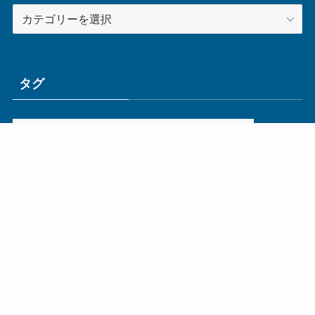
カ
テ
ゴ
リ
ー
タグ
ge
IoT
ものづくり
エネルギー
オムロン
コネクタ
コンピュータ
スイッチ
セキュリティ
センサ
タイ
デザイン
デジタル
ドイツ
バリ
ライン
ロボット
三菱電機
中国
企業
制御機器
制御盤
効率化
動向
半導体
安全
展示会
採用
接続
搬送
改善
機械
液晶
温度
無線
物流
経済産業省
自動車
製造業
見える化
輸出
通信
部品
電子部品
電気
オートメーション新聞利用規約
運営会社：ものづくり.jp株式会社
特定商取引に関する表記
お問い合わせ