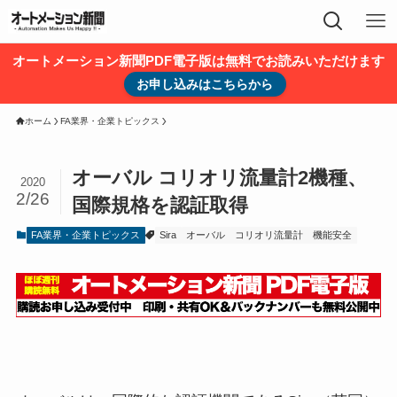
オートメーション新聞PDF電子版は無料でお読みいただけます
お申し込みはこちらから
ホーム
FA業界・企業トピックス
オーバル コリオリ流量計2機種、
2020
2/26
国際規格を認証取得
FA業界・企業トピックス
Sira
オーバル
コリオリ流量計
機能安全