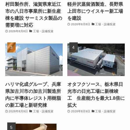
村田製作所、滋賀県東近江
軽井沢蒸留酒製造、長野県
市の八日市事業所に新生産
上田市にウイスキー新工場
棟を建設 サーミスタ製品の
を建設
需要増に対応
2026年8月8日
工場・設備投資
2026年8月8日
工場・設備投資
ハリマ化成グループ、兵庫
オタフクソース、栃木県日
県加古川市の加古川製造所
光市の日光工場に新棟竣
内に半導体レジスト用樹脂
工 生産能力を最大1.8倍に
の新工場と新研究棟
拡大
2026年8月9日
工場・設備投資
2026年8月9日
工場・設備投資