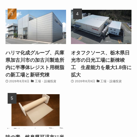
ハリマ化成グループ、兵庫
オタフクソース、栃木県日
県加古川市の加古川製造所
光市の日光工場に新棟竣
内に半導体レジスト用樹脂
工 生産能力を最大1.8倍に
の新工場と新研究棟
拡大
2026年8月9日
工場・設備投資
2026年8月9日
工場・設備投資
味の素、岐阜県可児市に半