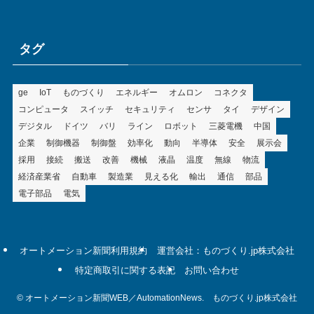
ゴ
リ
ー
タグ
ge
IoT
ものづくり
エネルギー
オムロン
コネクタ
コンピュータ
スイッチ
セキュリティ
センサ
タイ
デザイン
デジタル
ドイツ
バリ
ライン
ロボット
三菱電機
中国
企業
制御機器
制御盤
効率化
動向
半導体
安全
展示会
採用
接続
搬送
改善
機械
液晶
温度
無線
物流
経済産業省
自動車
製造業
見える化
輸出
通信
部品
電子部品
電気
オートメーション新聞利用規約
運営会社：ものづくり.jp株式会社
特定商取引に関する表記
お問い合わせ
©
オートメーション新聞WEB／AutomationNews. ものづくり.jp株式会社