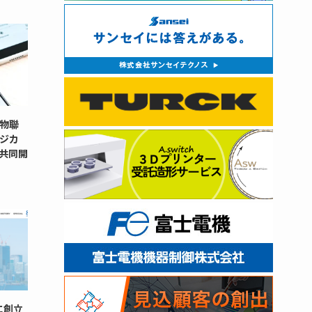
菇物聯
ジカ
を共同開
に創立