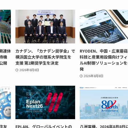
期連休
カナデン、「カナデン奨学金」で
RYODEN、中国・広東蘑
待機
横浜国立大学の理系大学院生を
科技と産業用設備向けフィ
公開
支援 第2期奨学生を決定
ルAI制御ソリューション
発
2026年8月8日
2026年8月8日
住友
EPLAN、グローバルイベントの
八洲電機、2026年8月8日