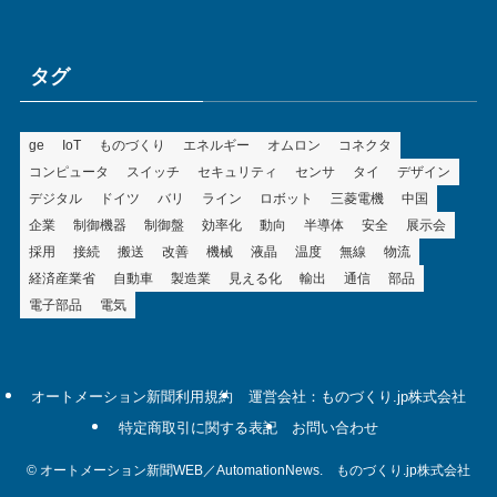
ゴ
リ
ー
タグ
ge
IoT
ものづくり
エネルギー
オムロン
コネクタ
コンピュータ
スイッチ
セキュリティ
センサ
タイ
デザイン
デジタル
ドイツ
バリ
ライン
ロボット
三菱電機
中国
企業
制御機器
制御盤
効率化
動向
半導体
安全
展示会
採用
接続
搬送
改善
機械
液晶
温度
無線
物流
経済産業省
自動車
製造業
見える化
輸出
通信
部品
電子部品
電気
オートメーション新聞利用規約
運営会社：ものづくり.jp株式会社
特定商取引に関する表記
お問い合わせ
©
オートメーション新聞WEB／AutomationNews. ものづくり.jp株式会社