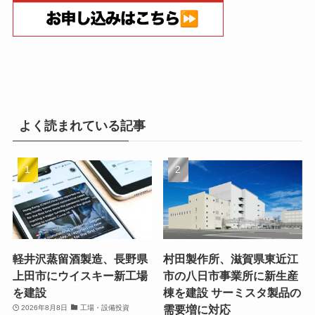
よく読まれている記事
軽井沢蒸留酒製造、長野県
村田製作所、滋賀県東近江
上田市にウイスキー新工場
市の八日市事業所に新生産
を建設
棟を建設 サーミスタ製品の
需要増に対応
2026年8月8日
工場・設備投資