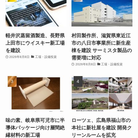
軽井沢蒸留酒製造、長野県
村田製作所、滋賀県東近江
上田市にウイスキー新工場
市の八日市事業所に新生産
を建設
棟を建設 サーミスタ製品の
需要増に対応
2026年8月8日
工場・設備投資
2026年8月8日
工場・設備投資
味の素、岐阜県可児市に半
ローツェ、広島県福山市の
導体パッケージ向け層間絶
本社に新社屋を建設 開発ク
縁材料の新工場
リーンルームを拡充