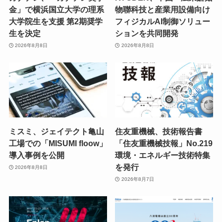
金」で横浜国立大学の理系
物聯科技と産業用設備向け
大学院生を支援 第2期奨学
フィジカルAI制御ソリュー
生を決定
ションを共同開発
2026年8月8日
2026年8月8日
ミスミ、ジェイテクト亀山
住友重機械、技術報告書
工場での「MISUMI floow」
「住友重機械技報」No.219
導入事例を公開
環境・エネルギー技術特集
を発行
2026年8月8日
2026年8月7日