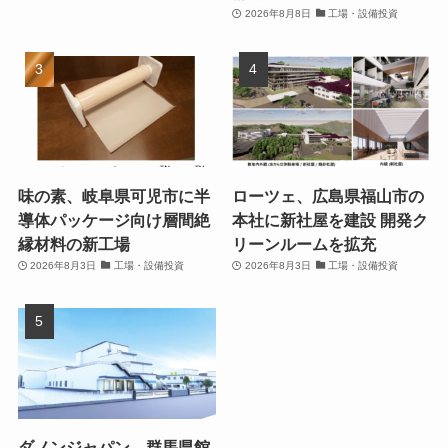
2026年8月8日
工場・設備投資
味の素、岐阜県可児市に半
ローツェ、広島県福山市の
導体パッケージ向け層間絶
本社に新社屋を建設 開発ク
縁材料の新工場
リーンルームを拡充
2026年8月3日
工場・設備投資
2026年8月3日
工場・設備投資
ダノンジャパン、群馬県館