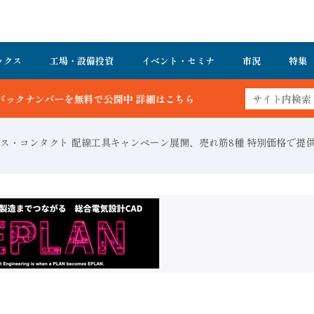
ックス
工場・設備投資
イベント・セミナ
市況
特集
こちら
ス・コンタクト 配線工具キャンペーン展開、売れ筋8種 特別価格で提