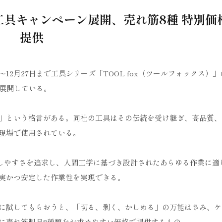
工具キャンペーン展開、売れ筋8種 特別価
提供
12月27日まで工具シリーズ「TOOL fox（ツールフォックス）
を展開している。
」という格言がある。同社の工具はその伝統を受け継ぎ、高品質、
現場で使用されている。
伝達しやすさを追求し、人間工学に基づき設計されたあらゆる作業に適
実かつ安定した作業性を実現できる。
に試してもらおうと、「切る、剥く、かしめる」の万能はさみ、ケ
に売れ筋製品8種類をお求めやすい価格で提供するもの。