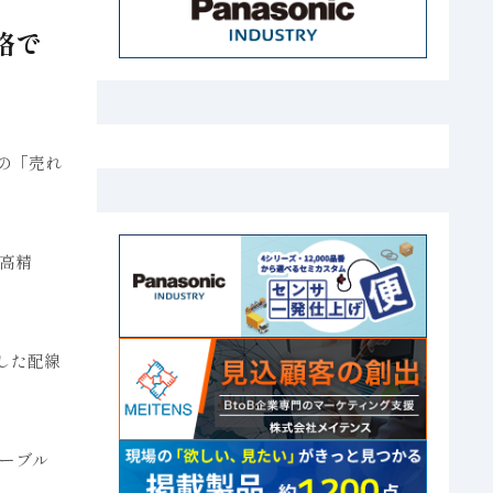
格で
」の「売れ
高精
した配線
ーブル