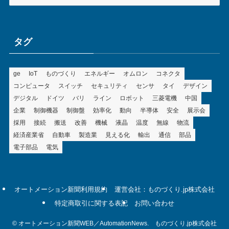
テ
ゴ
リ
ー
タグ
ge
IoT
ものづくり
エネルギー
オムロン
コネクタ
コンピュータ
スイッチ
セキュリティ
センサ
タイ
デザイン
デジタル
ドイツ
バリ
ライン
ロボット
三菱電機
中国
企業
制御機器
制御盤
効率化
動向
半導体
安全
展示会
採用
接続
搬送
改善
機械
液晶
温度
無線
物流
経済産業省
自動車
製造業
見える化
輸出
通信
部品
電子部品
電気
オートメーション新聞利用規約
運営会社：ものづくり.jp株式会社
特定商取引に関する表記
お問い合わせ
©
オートメーション新聞WEB／AutomationNews. ものづくり.jp株式会社