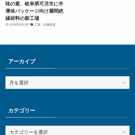
味の素、岐阜県可児市に半
導体パッケージ向け層間絶
縁材料の新工場
2026年8月3日
工場・設備投資
アーカイブ
ア
ー
カ
イ
ブ
カテゴリー
カ