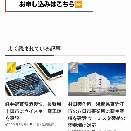
よく読まれている記事
軽井沢蒸留酒製造、長野県
村田製作所、滋賀県東近江
上田市にウイスキー新工場
市の八日市事業所に新生産
を建設
棟を建設 サーミスタ製品の
需要増に対応
2026年8月8日
工場・設備投資