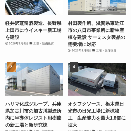
軽井沢蒸留酒製造、長野県
村田製作所、滋賀県東近江
上田市にウイスキー新工場
市の八日市事業所に新生産
を建設
棟を建設 サーミスタ製品の
需要増に対応
2026年8月8日
工場・設備投資
2026年8月8日
工場・設備投資
ハリマ化成グループ、兵庫
オタフクソース、栃木県日
県加古川市の加古川製造所
光市の日光工場に新棟竣
内に半導体レジスト用樹脂
工 生産能力を最大1.8倍に
の新工場と新研究棟
拡大