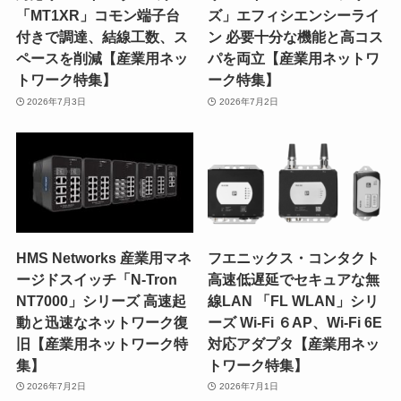
「MT1XR」コモン端子台
ズ」エフィシエンシーライ
付きで調達、結線工数、ス
ン 必要十分な機能と高コス
ペースを削減【産業用ネッ
パを両立【産業用ネットワ
トワーク特集】
ーク特集】
2026年7月3日
2026年7月2日
HMS Networks 産業用マネ
フエニックス・コンタクト
ージドスイッチ「N-Tron
高速低遅延でセキュアな無
NT7000」シリーズ 高速起
線LAN 「FL WLAN」シリ
動と迅速なネットワーク復
ーズ Wi-Fi ６AP、Wi-Fi 6E
旧【産業用ネットワーク特
対応アダプタ【産業用ネッ
集】
トワーク特集】
2026年7月2日
2026年7月1日