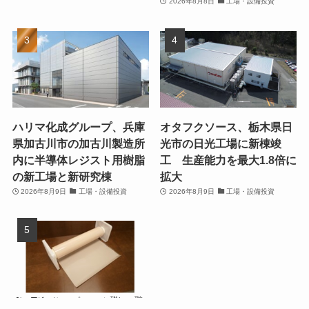
2026年8月8日
工場・設備投資
ハリマ化成グループ、兵庫
オタフクソース、栃木県日
県加古川市の加古川製造所
光市の日光工場に新棟竣
内に半導体レジスト用樹脂
工 生産能力を最大1.8倍に
の新工場と新研究棟
拡大
2026年8月9日
工場・設備投資
2026年8月9日
工場・設備投資