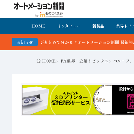
HOME
インタビュー
新製品
業界トピ
！オートメーション新聞 最新号＆バックナンバーを無料で公開中 詳細
お知らせ
HOME
FA業界・企業トピックス
バルーフ、