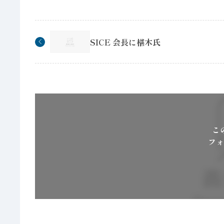
SICE 会長に椹木氏
こ
フォ