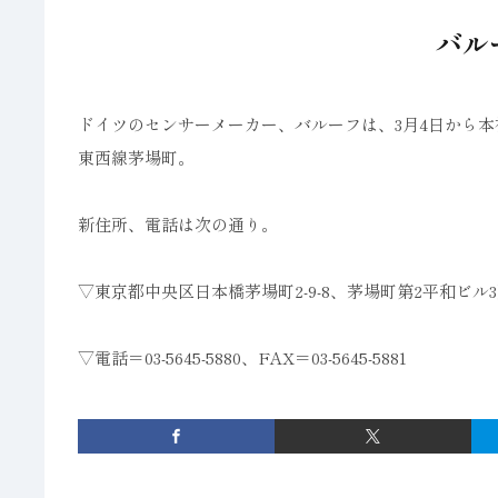
バル
ドイツのセンサーメーカー、バルーフは、3月4日から
東西線茅場町。
新住所、電話は次の通り。
▽東京都中央区日本橋茅場町2-9-8、茅場町第2平和ビル3階（
▽電話＝03-5645-5880、FAX＝03-5645-5881