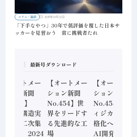
コラム・論説
2025年10月22日
「下手なやつ」30年で低評価を覆した日本サ
ッカーを見習おう 常に挑戦者たれ
最新号ダウンロード
【オートメー
【オートメー
【オートメー
ション新聞
ション新聞
ション新聞
No.455】
No.454】世
No.453】フ
「経済構造実
界をリードす
ィジカルAI本
態調査二次集
る先進的な工
格化へ 国産
計結果」2024
場
AI開発や社会