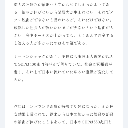
造力の旺盛さが輸出へと向かわせてしまったようであ
る。給与が伸びないから購買力が生まれない。それでデ
フレ脱出ができないと言われるが、それだけではない。
成熟した社会人が買いたいモノが少ないという理由が大
きい。多少ボーナスが上がっても、とりあえず貯金する
と答える人が多かったのはその証である。
リーマンショックがあり、不運にも東日本大震災が起き
てGDPは400兆円前半まで落ちていた。社会に緊張感が
走り、それまで日本に流れていたゆるい意識が変化して
きた。
昨年はインバウンド消費が好調で話題になった。また円
安効果と言われて、従来から日本の強かった製品や部品
の輸出が伸びたこともあって、日本のGDPは550兆円と