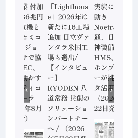
年製造業 付加
「Lighthous
実装に活発な
価値額86兆円
e」2026年は
動き
/ 三菱電機と
新たに16工場
Noetra、富士
ソニーセミコ
追加 日立ヴァ
通、日立 / 兵
ン AIビジョ
ンタラ米国工
神装備 ×
ンセンサで協
場も選出/
HMS、老舗
業 / IDEC、
【インタビュ
ポンプメーカ
安全に動かす
ー】
ーが挑むデー
セーフティコ
RYODEN 八
タ活用 など
ントローラ
道常務 共創の
（2026年7月
（2026年8月
ソリューショ
22日発行）
5日発行）
ンパートナー
へ / （2026