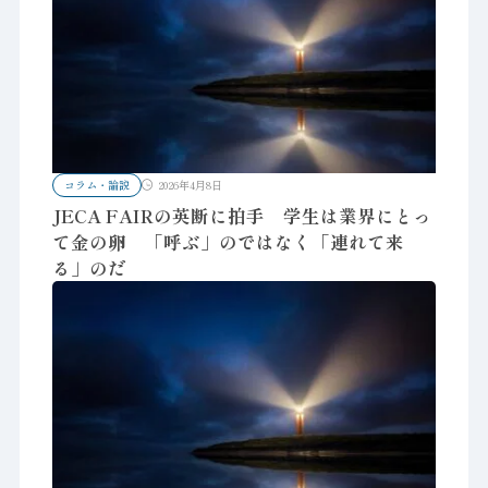
コラム・論説
2026年4月8日
JECA FAIRの英断に拍手 学生は業界にとっ
て金の卵 「呼ぶ」のではなく「連れて来
る」のだ