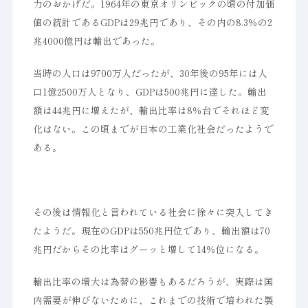
力のおかげだ。1964年の東京オリンピックの頃の付加価
値の統計であるGDPは29兆円であり、その内の8.3％の2
兆4000億円は輸出であった。
当時の人口は9700万人だったが、30年後の95年には人
口1億2500万人となり、GDPは500兆円に達した。輸出
額は44兆円に増えたが、輸出比率は8％台でそれほど変
化はない。この頃までが日本の工業化社会だったようで
ある。
その後は情報化と言われている社会に徐々に突入してき
たようだ。現在のGDPは550兆円位であり、輸出額は70
兆円だからその比率はグーッと増して14％位になる。
輸出比率の増大は為替の影響もあるだろうが、実際は国
内需要が伸びないために、これまでの技術で培われた製