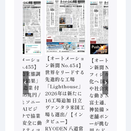
【オートメーショ
【オートメーショ
【オートメーショ
ン新聞 No.454】
ン新聞 No.455】
ン新聞 No.453】
世界をリードする
「経済構造実態調
フィジカルAI本格
先進的な工場
査二次集計結果」
化へ 国産AI開発
「Lighthouse」
2024年製造業 付
や社会実装に活発
2026年は新たに
加価値額86兆円 /
な動き Noetra、
16工場追加 日立
三菱電機とソニー
富士通、日立 / 兵
ヴァンタラ米国工
セミコン AIビジ
神装備 × HMS、
場も選出/ 【イン
ョンセンサで協業
老舗ポンプメーカ
タビュー】
/ IDEC、安全に動
ーが挑むデータ活
RYODEN 八道常
かすセーフティコ
用 など（2026年7