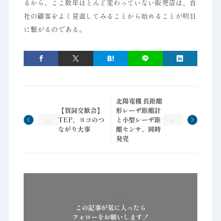
るから、ここ数年ほとんど変わっていない販売店は、自
社の顧客をよく見直してみることから始めることが明日
に繋がるのである。
北陽電機 長距離
【賀詞交歓会】
形レーザ距離計
TEP、ヨコのつ
と小型レーザ距
ながり大事
離センサ、同時
発売
この記事が気に入ったら
フォローをお願いします！