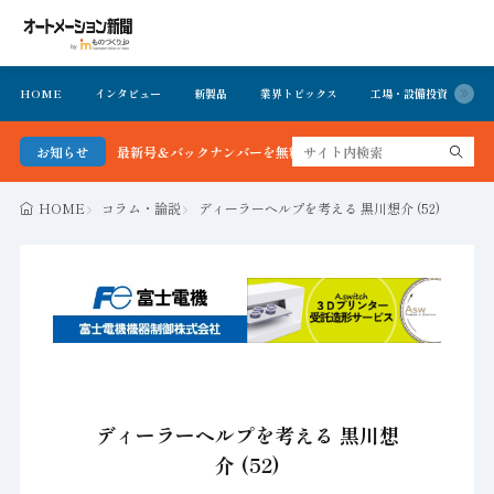
HOME
インタビュー
新製品
業界トピックス
工場・設備投資
イ
新聞 最新号＆バックナンバーを無料で公開中 詳細はこちら
お知らせ
HOME
コラム・論説
ディーラーヘルプを考える 黒川想介 (52)
ディーラーヘルプを考える 黒川想
介 (52)