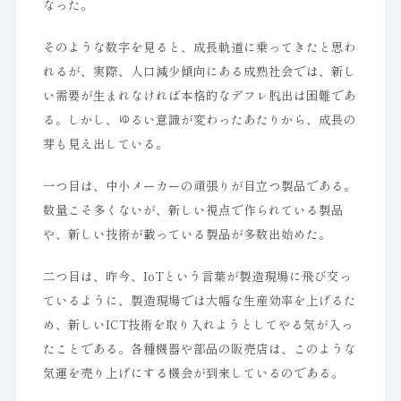
なった。
そのような数字を見ると、成長軌道に乗ってきたと思わ
れるが、実際、人口減少傾向にある成熟社会では、新し
い需要が生まれなければ本格的なデフレ脱出は困難であ
る。しかし、ゆるい意識が変わったあたりから、成長の
芽も見え出している。
一つ目は、中小メーカーの頑張りが目立つ製品である。
数量こそ多くないが、新しい視点で作られている製品
や、新しい技術が載っている製品が多数出始めた。
二つ目は、昨今、IoTという言葉が製造現場に飛び交っ
ているように、製造現場では大幅な生産効率を上げるた
め、新しいICT技術を取り入れようとしてやる気が入っ
たことである。各種機器や部品の販売店は、このような
気運を売り上げにする機会が到来しているのである。