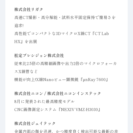
株式会社リガク
高速CT撮影・高分解能・試料水平固定保持で簡易さを
追求!
高性能でコンパクトな3DマイクロX線CT『CT Lab
HX』を出展
松定プレシジョン株式会社
従来比2.5倍の高精細画像や出力2倍のマイクロフォーカ
スX線管など
機能が向上!X線Nanoビュー顕微鏡『μnRay 7600』
株式会社ニコン / 株式会社ニコンインステック
8月に発表された最高精度モデル
CNC画像測定システム『NEXIV VMZ-H3030』
株式会社ジェイテック
金属内部の傷を迅速、かつ精度良く検出可能な最新の非