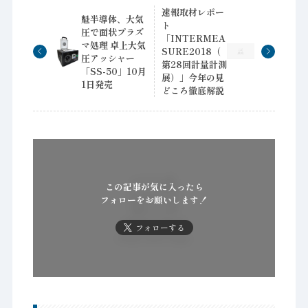
速報取材レポー
魁半導体、大気
ト
圧で面状プラズ
「INTERMEA
マ処理 卓上大気
SURE2018（
圧アッシャー
第28回計量計測
「SS-50」10月
展）」今年の見
1日発売
どころ徹底解説
この記事が気に入ったら
フォローをお願いします！
フォローする