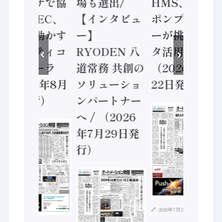
サで協
場も選出/
HMS、老舗
ンセン
DEC、
【インタビュ
ポンプメーカ
業 / 
動かす
ー】
ーが挑むデー
安全に
ティコ
RYODEN 八
タ活用 など
セーフ
ーラ
道常務 共創の
（2026年7月
ントロ
6年8月
ソリューショ
22日発行）
（202
行）
ンパートナー
5日発
へ / （2026
年7月29日発
行）
2026年7月21日