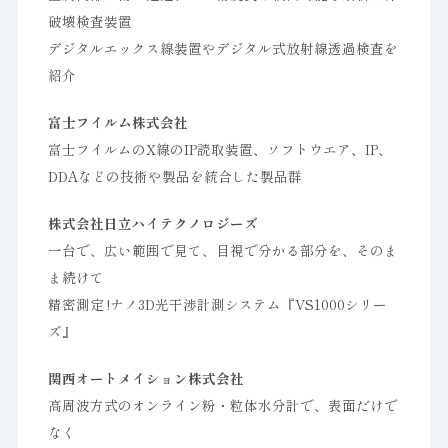
破壊検査装置
デジタルエックス線装置やデジタル式放射線透過検査を
紹介
富士フイルム株式会社
富士フイルムのX線のIP読取装置、ソフトウエア、IP、
DDAなどの技術や製品を統合した製品群
株式会社日立ハイテクノロジーズ
一台で、広い範囲で見て、目視で分かる部分を、そのま
ま続けて
精密測定 !ナノ3D光干渉計測システム『VS1000シリー
ズ』
関西オートメイション株式会社
高周波方式のオンライン粉・粒体水分計で、表面だけで
なく