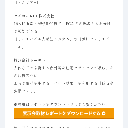
『テムリア+』
セイコーNPC株式会社
16×16画素 / 視野角90度で、PCなどの熱源と人を分け
て検知できる
『サーモパイル人検知システム』や『差圧センサモジュ
ール』
株式会社トーキン
人体などから発する赤外線を圧電セラミックが吸収、そ
の温度変化に
よって電荷を生ずる「パイロ効果」を利用する『低背型
焦電センサ』
※詳細はレポートをダウンロードしてご覧ください。
製造業向けカタログポータル Aperza Catalog（アペル