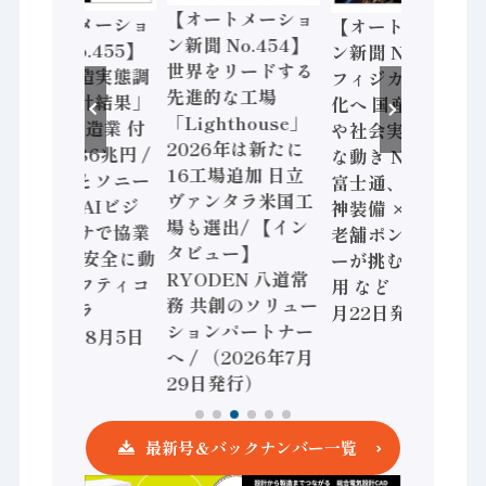
【オートメーショ
【オートメーショ
【オートメーショ
ン新聞 No.454】
ン新聞 No.453】
ン新聞 No.452】
世界をリードする
フィジカルAI本格
ロックウェル「ス
先進的な工場
化へ 国産AI開発
マートマニュファ
「Lighthouse」
や社会実装に活発
クチャリング報告
2026年は新たに
な動き Noetra、
書2026」、日本
16工場追加 日立
富士通、日立 / 兵
はスピード感に課
ヴァンタラ米国工
神装備 × HMS、
題 / パナソニック
場も選出/ 【イン
老舗ポンプメーカ
インダストリー、
タビュー】
ーが挑むデータ活
モーション事業強
RYODEN 八道常
用 など（2026年7
化 / オムロン 機械
務 共創のソリュー
月22日発行）
安全設計支援
ションパートナー
（2026年7月15日
へ / （2026年7月
発行）
29日発行）
最新号＆バックナンバー一覧