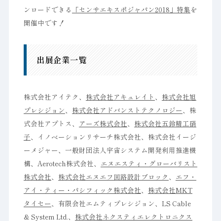
ンロードできる
「センサエキスポジャパン2018」特集
を
開催中です！
出展企業一覧
株式会社アイテク、
株式会社アキュレイト
、
株式会社旭
プレシジョン
、
株式会社アドバンストテクノロジー
、株
式会社アプトス、
アーズ株式会社
、
株式会社五鈴精工硝
子
、イノベーションリサーチ株式会社、株式会社イージ
ーメジャー、一般財団法人宇宙システム開発利用推進機
構、Aerotech株式会社、
エヌエスティ・グローバリスト
株式会社
、
株式会社エヌエフ回路設計ブロック
、
エフ・
アイ・ティー・パシフィック株式会社
、
株式会社MKT
タイセー
、有限会社エムティプレシジョン、LS Cable
& System Ltd.、
株式会社ネクスティエレクトロニクス