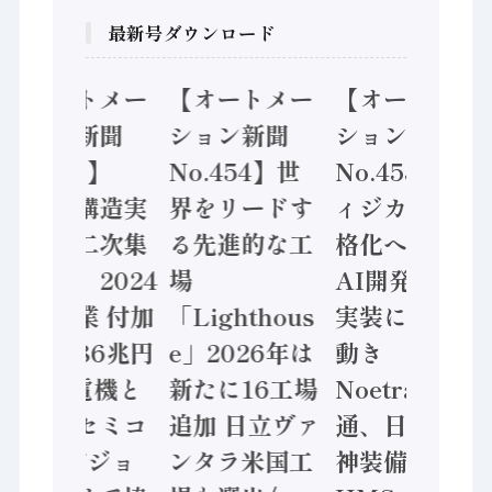
最新号ダウンロード
トメー
【オートメー
【オートメー
【オー
新聞
ション新聞
ション新聞
ション
5】
No.454】世
No.453】フ
No.4
構造実
界をリードす
ィジカルAI本
「経済
二次集
る先進的な工
格化へ 国産
態調査
2024
場
AI開発や社会
計結果
業 付加
「Lighthous
実装に活発な
年製造
86兆円
e」2026年は
動き
価値額
電機と
新たに16工場
Noetra、富士
/ 三
セミコ
追加 日立ヴァ
通、日立 / 兵
ソニー
ビジョ
ンタラ米国工
神装備 ×
ン A