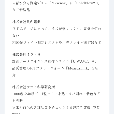
内部水分も測定できる『M-Sens2』や『SolidFlow2.0』
など新製品
株式会社共和電業
ひずみゲージに比べてノイズが乗りにくく、電気を使わ
ない
FBG光ファイバ測定システムや、光ファイバ測定器など
株式会社ミツトヨ
計測データワイヤレス通信システム『U-WAVE』や、
品質管理のIoTプラットフォーム『MeasurLink』を紹
介
株式会社ケツト科学研究所
1000粒を40秒で、1粒ごとに未熟・ひび割れ・着色など
を判断
玄米や白米の各種品質をチェックする穀粒判定機『RN-