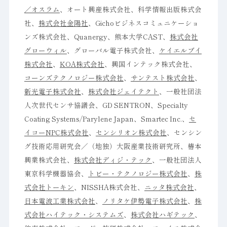
／オスラム
、オート興産株式会社、科学情報出版株式会
社、
株式会社金陽社
、Gichoビジネスコミュニケーショ
ンズ株式会社、Quanergy、熊本大学CAST、
株式会社
グローウィル
、グローバル電子株式会社、
ケイエルブイ
株式会社
、
KOA株式会社
、興国インテック株式会社、
コーンズテクノロジー株式会社
、
サンテスト株式会社
、
新光電子株式会社
、
株式会社ジェイテクト
、一般社団法
人次世代センサ協議会、GD SENTRON、Specialty
Coating Systems/Parylene Japan、Smartec Inc.、
セ
イコーNPC株式会社
、
センシリオン株式会社
、センシン
グ技術応用研究会／（地独）大阪産業技術研究所、椿本
興業株式会社、
株式会社ディジ・テック
、一般社団法人
東京科学機器協会、
トビー・テクノロジー株式会社
、
株
式会社トーキン
、NISSHA株式会社、
ニッタ株式会社
、
日本電波工業株式会社
、
ノリタケ伊勢電子株式会社
、
株
式会社ハイテック・システムズ
、
株式会社ハギテック
、