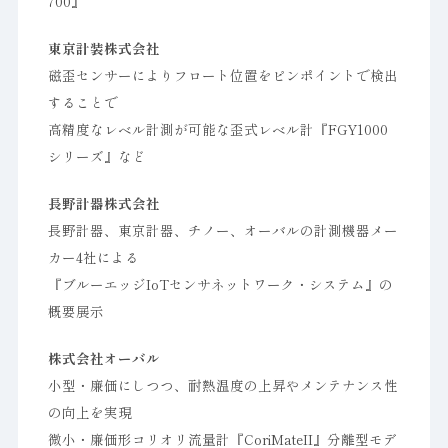
700』
東京計装株式会社
磁歪センサーによりフロート位置をピンポイントで検出
することで
高精度なレベル計測が可能な歪式レベル計『FGY1000
シリーズ』など
長野計器株式会社
長野計器、東京計器、チノー、オーバルの計測機器メー
カー4社による
『ブルーエッジIoTセンサネットワーク・システム』の
概要展示
株式会社オーバル
小型・廉価にしつつ、耐熱温度の上昇やメンテナンス性
の向上を実現
微小・廉価形コリオリ流量計『CoriMateII』分離型モデ