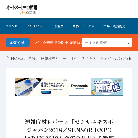
HOME
インタビュー
新製品
業界トピックス
工場・設備投資
イ
を無料で公開中 詳細はこちら
お知らせ
HOME
特集
速報取材レポート「センサエキスポジャパン2018／SENSOR
速報取材レポート「センサエキスポ
ジャパン2018／SENSOR EXPO