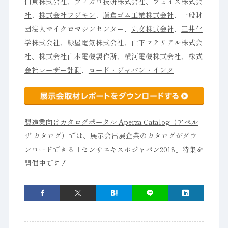
伯東株式会社
、フィガロ技研株式会社、
フェイス株式会
社
、
株式会社フジキン
、
藤倉ゴム工業株式会社
、一般財
団法人マイクロマシンセンター、
丸文株式会社
、
三井化
学株式会社
、
緑屋電気株式会社
、
山下マテリアル株式会
社
、株式会社山本電機製作所、
横河電機株式会社
、
株式
会社レーザー計測
、
ロード・ジャパン・インク
製造業向けカタログポータル Aperza Catalog（アペル
ザ カタログ）
では、展示会出展企業のカタログがダウ
ンロードできる
「センサエキスポジャパン2018」特集
を
開催中です！