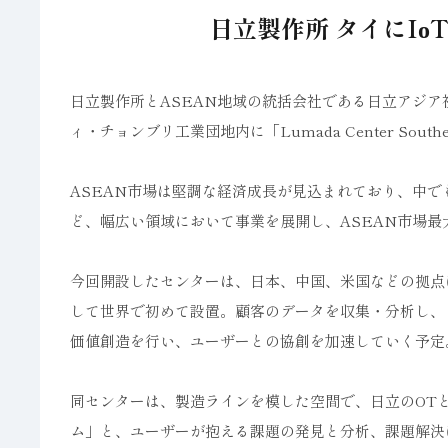
日立製作所 タイにIо
日立製作所とASEAN地域の統括会社である日立アジア社は
ィ・チョンブリ工業団地内に「Lumada Center Southe
ASEAN市場は堅調な経済成長が見込まれており、中
ど、幅広い領域において事業を展開し、ASEAN市場最
今回開設したセンターは、日本、中国、米国などの拠点
して世界で初めて設置。顧客のデータを収集・分析し、
価値創造を行い、ユーザーとの協創を加速していく予定
同センターは、製造ラインを模した空間で、日立のOTと
ム」と、ユーザーが抱える課題の発見と分析、課題解決