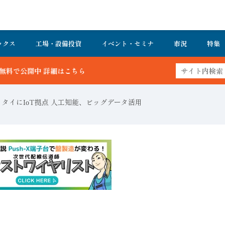
ックス
工場・設備投資
イベント・セミナ
市況
特集
 タイにIоT拠点 人工知能、ビッグデータ活用