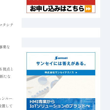
アマタシテ
事業な
る拠点と
新たな
ョンルー
設置して