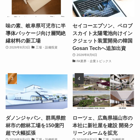
味の素、岐阜県可児市に半
セイコーエプソン、ペロブ
導体パッケージ向け層間絶
スカイト太陽電池向けイン
縁材料の新工場
クジェット装置開発の韓国
Gosan Techへ追加出資
2026年8月3日
工場・設備投資
2026年8月6日
FA業界・企業トピックス
ダノンジャパン、群馬県館
ローツェ、広島県福山市の
林市の館林工場を150億円
本社に新社屋を建設 開発ク
超で大幅拡張
リーンルームを拡充
2026年8月4日
工場・設備投資
2026年8月3日
工場・設備投資