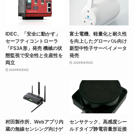
IDEC、「安全に動かす」
富士電機、軽量化と耐久性
セーフティコントローラ
を向上したグローバル向け
「FS3A形」発売 機械の状
新型中性子サーベイメータ
態監視で安全性と生産性を
発売
両立
2026年8月6日
2026年8月6日
村田製作所、Webアプリ内
センサテック、高感度シー
蔵の無線センシング向けゲ
ルドタイプ静電容量形近接