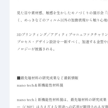
見た目や素材感、触感を生かしたモノづくりの展示会「
く、めっきなどのフィルム以外の加飾表現から触り心地
3Dプリンティング／アディティブマニュファクチャリング
プロセス・デザイン設計を一新すべく、加速する金型や
ノロジーが披露される。
■最先端材料の研究成果など最新情報
nano tech＆新機能性材料展
nano techと新機能性材料展は、最先端材料の研究
ー（CNF）はさまざまな用途への応用が期待される反