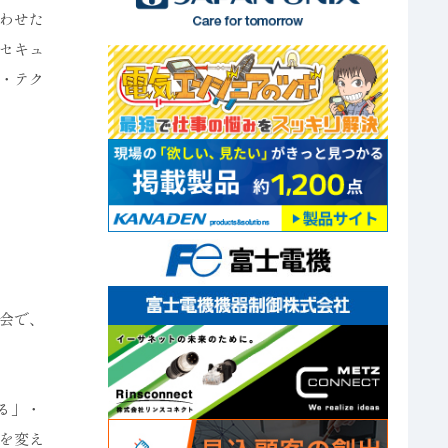
わせた
セキュ
・テク
会で、
る」・
を変え