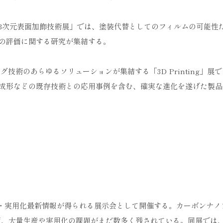
3次元表面加飾技術展」では、塗装代替としてのフィルムの可能性
の評価に関する研究が集結する。
技術のあらゆるソリューションが集結する「3D Printing」展
成形などの既存技術との応用事例を含む、確実な進化を遂げた製品
成果・実用化最新情報が得られる展示会として開催する。カーボンナノ
面、大量生産や実用化の課題がまだ数多く残されている。同展では