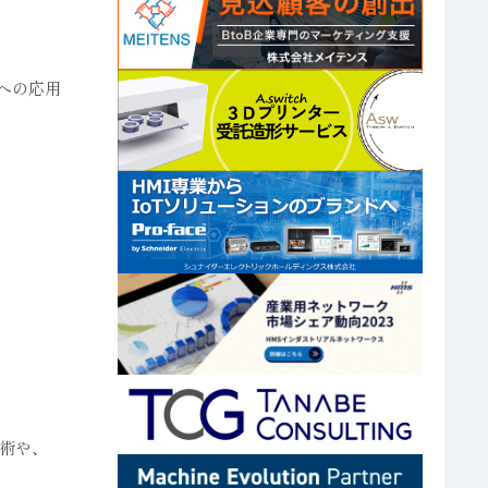
への応用
術や、