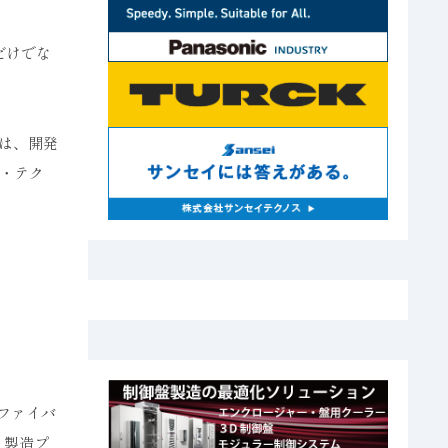
だけでな
では、開発
・テク
ファイバ
、製造プ