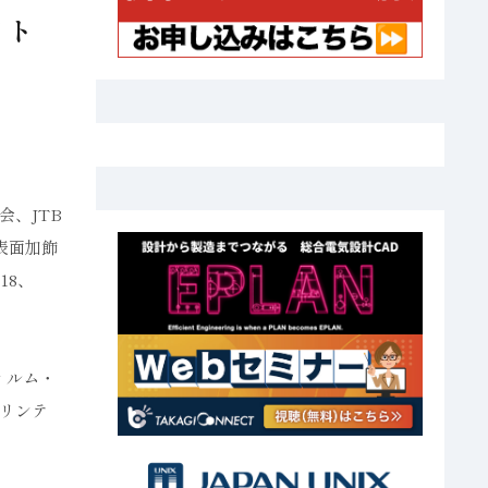
イト
会、JTB
表面加飾
018、
ィルム・
リンテ