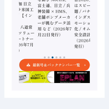
16工場追加 日立
富士通、日立 / 兵
はスピード感に課
ヴァンタラ米国工
神装備 × HMS、
題 / パナソニック
場も選出/ 【イン
老舗ポンプメーカ
インダストリー、
タビュー】
ーが挑むデータ活
モーション事業強
RYODEN 八道常
用 など（2026年7
化 / オムロン 機械
務 共創のソリュー
月22日発行）
安全設計支援
ションパートナー
（2026年7月15日
へ / （2026年7月
発行）
29日発行）
最新号＆バックナンバー一覧