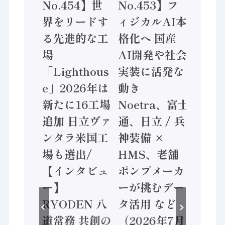
No.454】世
No.453】フ
No.455】
実
界をリードす
ィジカルAI本
「経済構造
集
る先進的な工
格化へ 国産
態調査二次
4
場
AI開発や社会
計結果」202
加
「Lighthous
実装に活発な
年製造業 付
円
e」2026年は
動き
価値額86兆
新たに16工場
Noetra、富士
/ 三菱電機
コ
追加 日立ヴァ
通、日立 / 兵
ソニーセミ
ンタラ米国工
神装備 ×
ン AIビジョ
協
場も選出/
HMS、老舗
ンセンサで
【インタビュ
ポンプメーカ
業 / IDEC、
す
ー】
ーが挑むデー
安全に動か
コ
RYODEN 八
タ活用 など
セーフティ
道常務 共創の
（2026年7月
ントローラ