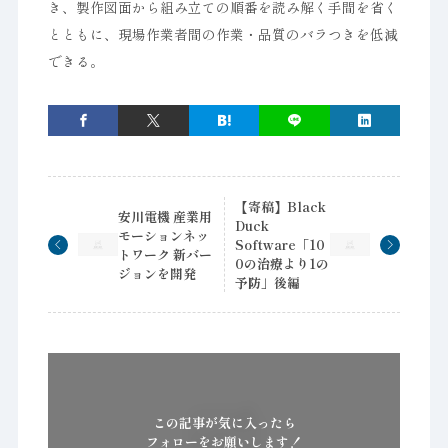
き、製作図面から組み立ての順番を読み解く手間を省く
とともに、現場作業者間の作業・品質のバラつきを低減
できる。
【寄稿】Black
安川電機 産業用
Duck
モーションネッ
Software「10
トワーク 新バー
0の治療より1の
ジョンを開発
予防」後編
この記事が気に入ったら
フォローをお願いします！