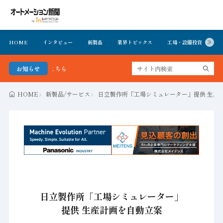
HOME
インタビュー
新製品
業界トピックス
工場・設備投資
イ
お知らせ
FA・製造業界の最新動向がまとめて
HOME
新製品/サービス
日立製作所「工場シミュレーター」提供 生産
日立製作所「工場シミュレーター」
提供 生産計画を自動立案