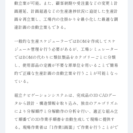
動立案が可能。また、顧客納期や受注量などの変更と計
画遅延、計画超過などの生産進捗状況に追従した生産計
画を再立案し、工場内の仕掛かりを最小化した最適な調
達計画の自動立案もできる。
一般的な生産スケジューラーではBOMを作成してスケ
ジュール管理を行う必要があるが、工場シミュレーター
ではBOMの代わりに類似製品をカテゴリーごとに分類
し、使用部品の定義が不要な原単位を用いることで簡易
的で正確な生産計画の自動立案を行うことが可能となっ
ている。
組立ナビゲーションシステムは、完成品の3D CADデー
タから設計・構造情報を取り込み、独自のアルゴリズム
により分解順序と分解動作の分析を行い、適正な組み立
て順番での3D作業手順書を自動生成して現場に提供す
る。現場作業者は「1作業1画面」で作業を行うことがで