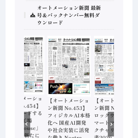
オートメーション新聞 最新
号＆バックナンバー無料ダ
ウンロード
【オートメーショ
【オートメーショ
【オートメーショ
ン新聞 No.454】
ン新聞 No.453】
ン新聞 No.452】
世界をリードする
フィジカルAI本格
ロックウェル「ス
先進的な工場
化へ 国産AI開発
マートマニュファ
「Lighthouse」
や社会実装に活発
クチャリング報告
2026年は新たに
な動き Noetra、
書2026」、日本