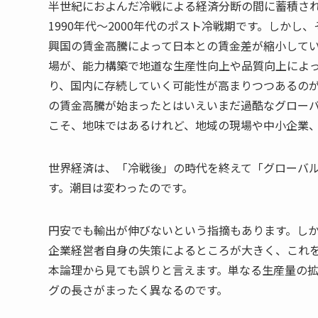
半世紀におよんだ冷戦による経済分断の間に蓄積さ
1990年代～2000年代のポスト冷戦期です。しか
興国の賃金高騰によって日本との賃金差が縮小して
場が、能力構築で地道な生産性向上や品質向上によ
り、国内に存続していく可能性が高まりつつあるのが
の賃金高騰が始まったとはいえいまだ過酷なグロー
こそ、地味ではあるけれど、地域の現場や中小企業
世界経済は、「冷戦後」の時代を終えて「グローバ
す。潮目は変わったのです。
円安でも輸出が伸びないという指摘もあります。し
企業経営者自身の失策によるところが大きく、これ
本論理から見ても誤りと言えます。単なる生産量の拡
グの長さがまったく異なるのです。