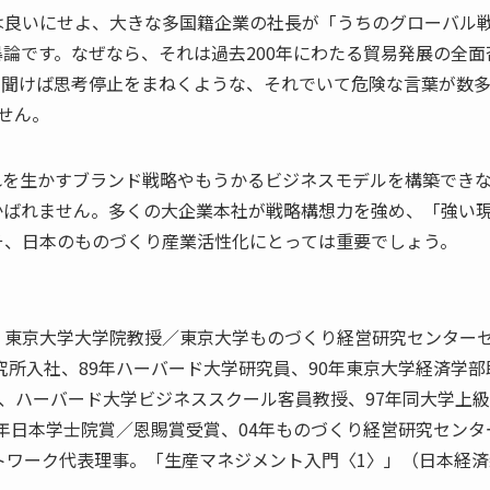
は良いにせよ、大きな多国籍企業の社長が「うちのグローバル
論です。なぜなら、それは過去200年にわたる貿易発展の全面
く聞けば思考停止をまねくような、それでいて危険な言葉が数
せん。
れを生かすブランド戦略やもうかるビジネスモデルを構築でき
かばれません。多くの大企業本社が戦略構想力を強め、「強い
そ、日本のものづくり産業活性化にとっては重要でしょう。
、東京大学大学院教授／東京大学ものづくり経営研究センター
究所入社、89年ハーバード大学研究員、90年東京大学経済学部
究員、ハーバード大学ビジネススクール客員教授、97年同大学上
2年日本学士院賞／恩賜賞受賞、04年ものづくり経営研究センタ
トワーク代表理事。「生産マネジメント入門〈1〉」（日本経済