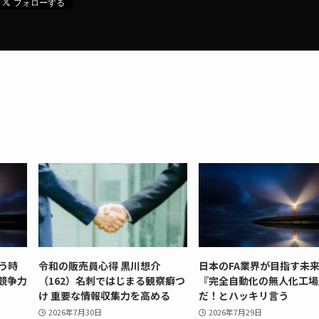
う時
令和の販売員心得 黒川想介
日本のFA業界が目指す未
競争力
（162）名刺ではじまる観察癖つ
『完全自動化の無人化工場
け 重要な情報収集力を高める
だ！とハッキリ言う
2026年7月30日
2026年7月29日