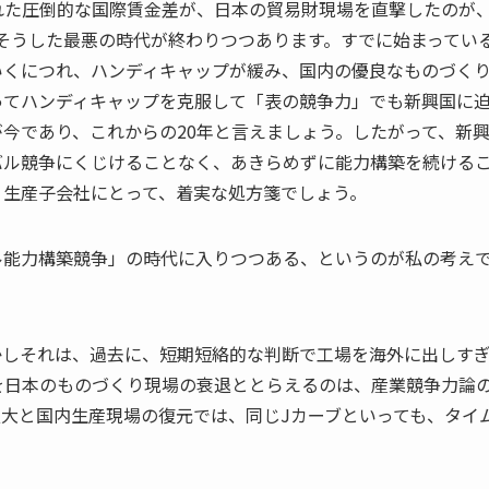
れた圧倒的な国際賃金差が、日本の貿易財現場を直撃したのが
し、そうした最悪の時代が終わりつつあります。すでに始まってい
いくにつれ、ハンディキャップが緩み、国内の優良なものづく
ってハンディキャップを克服して「表の競争力」でも新興国に
今であり、これからの20年と言えましょう。したがって、新
バル競争にくじけることなく、あきらめずに能力構築を続ける
、生産子会社にとって、着実な処方箋でしょう。
ル能力構築競争」の時代に入りつつある、というのが私の考え
かしそれは、過去に、短期短絡的な判断で工場を海外に出しす
を日本のものづくり現場の衰退ととらえるのは、産業競争力論
大と国内生産現場の復元では、同じJカーブといっても、タイ