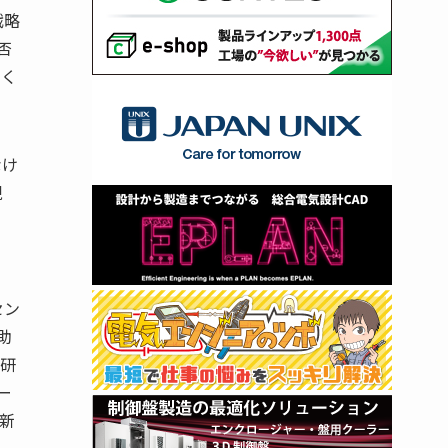
戦略
否
多く
なけ
現
セン
助
級研
ー
新