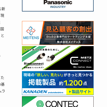
、
る新
り現
迫
興国
こと
で
ぎた
の基
ムラ