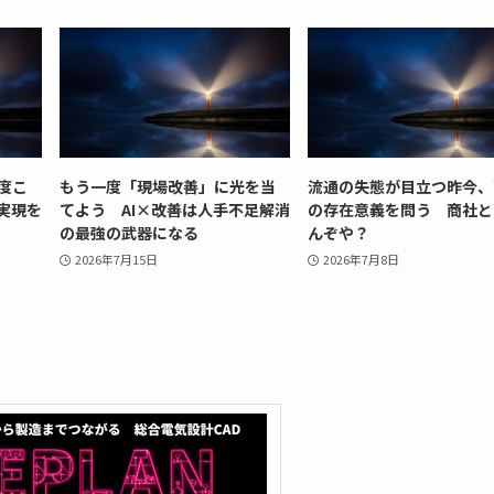
度こ
もう一度「現場改善」に光を当
流通の失態が目立つ昨今、
実現を
てよう AI×改善は人手不足解消
の存在意義を問う 商社と
の最強の武器になる
んぞや？
2026年7月15日
2026年7月8日