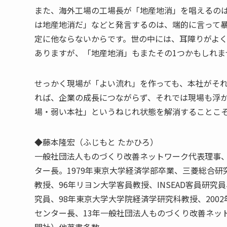
また、海外工場の工場長が「地産地消」を唱えるの
は地産地消だ」などと発言するのは、端的に言って暴
定に他ならないからです。世の中には、耳障りがよ
ありますが、「地産地消」もまたその1つかもしれま
せっかく現場が「よい流れ」を作っても、本社がそ
れば、企業の成長につながらず、それでは現場も浮
場・弱い本社」というねじれ状態を解消することこ
◆藤本隆宏（ふじもと たかひろ）
一般社団法人ものづくり改善ネットワーク代表理事
ター長。1979年東京大学経済学部卒業、三菱総合研
教授、96年リヨン大学客員教授、INSEAD客員研
究員、98年東京大学大学院経済学研究科教授、200
センター長、13年一般社団法人ものづくり改善ネッ