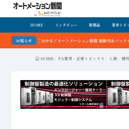
HOME
インタビュー
新製品
業界トピ
分かる！オートメーション新聞 最新号＆バックナンバーを無料で公開中
お知らせ
HOME
FA業界・企業トピックス
人事
横河