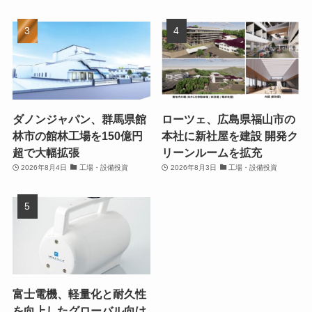
ダノンジャパン、群馬県館
ローツェ、広島県福山市の
林市の館林工場を150億円
本社に新社屋を建設 開発ク
超で大幅拡張
リーンルームを拡充
2026年8月4日
工場・設備投資
2026年8月3日
工場・設備投資
富士電機、軽量化と耐久性
を向上したグローバル向け