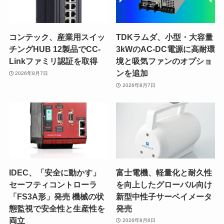
コンテック、産業用スイッ
TDKラムダ、小型・大容量
チングHUB 12製品でCC-
3kWのAC-DC電源に高耐環
Linkファミリ認証を取得
境と吸気ファンのオプショ
ンを追加
2026年8月7日
2026年8月7日
IDEC、「安全に動かす」
富士電機、軽量化と耐久性
セーフティコントローラ
を向上したグローバル向け
「FS3A形」発売 機械の状
新型中性子サーベイメータ
態監視で安全性と生産性を
発売
両立
2026年8月6日