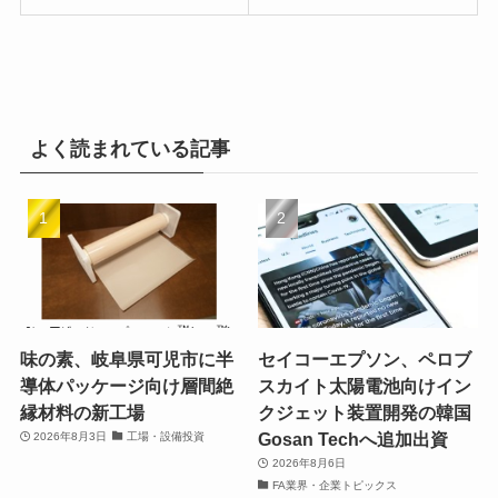
よく読まれている記事
味の素、岐阜県可児市に半
セイコーエプソン、ペロブ
導体パッケージ向け層間絶
スカイト太陽電池向けイン
縁材料の新工場
クジェット装置開発の韓国
Gosan Techへ追加出資
2026年8月3日
工場・設備投資
2026年8月6日
FA業界・企業トピックス