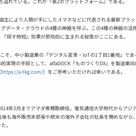
に満ち溢れている。これが『第2のプラットフォーム』である。
の誕生により人類が手にしたスマホなどに代表される最新プラッ
グデータ・クラウドの4種の神器を呼ぶ。この4種の神器の活
、『探す時短』効果が即効的に生まれる秘策がここにある。
こそ、中小製造業の『デジタル変革・IoTの1丁目1番地』であ
実現の手段として、alfaDOCK『ものづくりDX』を製造業向
（
https://a-tkg.com/
）をご参考いただければ幸いである。
。2014年3月までアマダ専務取締役。電気通信大学時代からアジ
社後も海外販売本部長や欧米の海外子会社の社長を務めながら
きた。