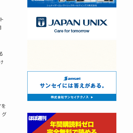
ト
用
る
け
アを
、グ