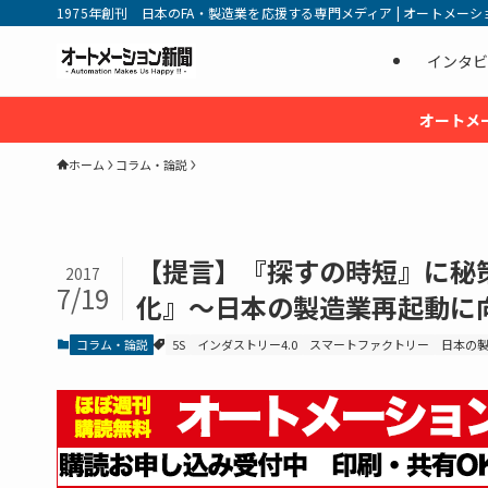
1975年創刊 日本のFA・製造業を応援する専門メディア | オートメーション新
インタビ
オートメ
ホーム
コラム・論説
【提言】『探すの時短』に秘策
2017
7/19
化』〜日本の製造業再起動に向
コラム・論説
5S
インダストリー4.0
スマートファクトリー
日本の