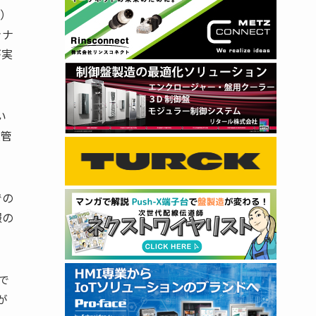
り）
ャナ
が実
い
産管
での
報の
で
が