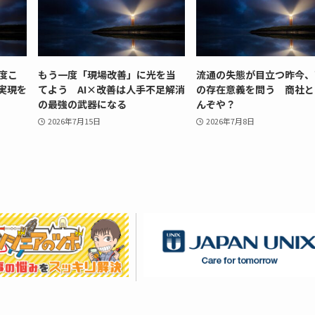
度こ
もう一度「現場改善」に光を当
流通の失態が目立つ昨今、
実現を
てよう AI×改善は人手不足解消
の存在意義を問う 商社と
の最強の武器になる
んぞや？
2026年7月15日
2026年7月8日