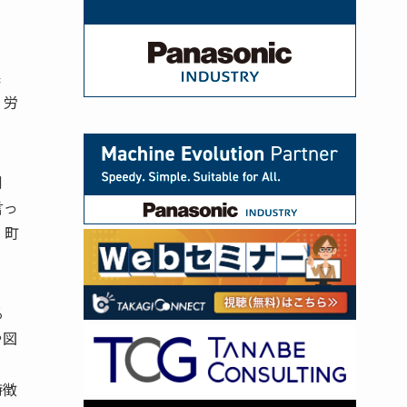
果
、労
倒
言っ
・町
る
や図
て
特徴