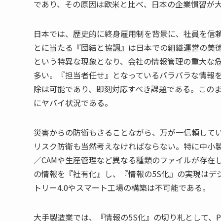
であり、その原因は欧米と比べ、日本の企業慣習が
日本では、歴史的に終身雇用制を背景に、社員を信
とに当たる『団結と協調』は日本での組織運営の美
という特異な現象となり、会社の情報管理の重大な
多い。『担当者任せ』となっているバラバラな情報
除は可能であり、即刻対応すべき課題である。このま
にヤバイ状況である。
災害からの防衛もさることながら、万が一信頼して
リスク防衛も当然考えなければならない。特に中小製造業
／CAMや生産管理など異なる種類のファイルが存在
の情報を『社有化』し、『情報の5S化』の実現はデ
トリー4.0やスマート工場の構築は不可能である。
大手製造業では、『情報の5S化』の切り札として、PD