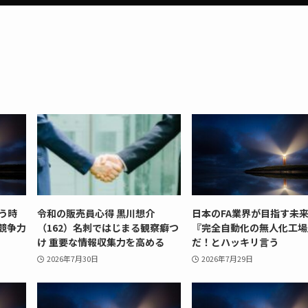
う時
令和の販売員心得 黒川想介
日本のFA業界が目指す未
競争力
（162）名刺ではじまる観察癖つ
『完全自動化の無人化工場
け 重要な情報収集力を高める
だ！とハッキリ言う
2026年7月30日
2026年7月29日