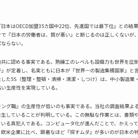
本はOECD加盟35カ国中22位、先進国では最下位』との結
けで『日本の労働者は、質が悪い』と断じるのは正しくないが
ばならない。
他共に認める事実である。熟練工のレベルも設備力も世界を圧
子』が定着し、名実ともに日本が『世界一の製造集積国家』と
した5S（整理・整頓・清掃・清潔・しつけ）は、中小製造業
高い生産性を実現している。
リング職』の生産性が低いのも事実である。当社の調査結果よ
発生していることが判明している。この無駄な作業とは、書類
ている真犯人である。コンピュータ化が進んだことで、かえっ
。欧米企業に比べ、顕著なほど『探すムダ』が多いのが日本の