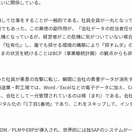
大いに関係している。
頼して仕事をすることが一般的である。社員全員が一丸となっ
徳でもあった。この美徳の副作用が、『会社データの担当者任
危機となっているが、経営者がこの危機に気がついていない場
を『社有化』し、誰でも探せる環境の構築により『探すムダ』
まの状況を続けることはBCP（事業継続計画）の観点からも
いた社員が悪意の攻撃に転じ、瞬間に会社の貴重データが消失
・町工場では、Word／Excelなどの電子データに加え、C
し、会社として一元管理されているのは稀（まれ）である。会
ジタル化の『1丁目1番地』であり、これをスキップして、イン
M／PLMやERPが導入され、世界的には独SAPのシステムが