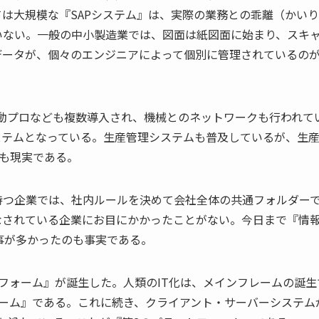
は大規模な『SAPシステム』は、実際の業務との乖離（かい
いない。一般の中小製造業では、図面は紙図面に始まり、スキ
Dのデータが、個々のエンジニアによって個別に管理されているの
自動プロなども複数導入され、機械とのネットワークも行われて
ステムとなっている。生産管理システムも普及しているが、生
のも現実である。
持つ企業では、社内ルールを決めて会社全体の共通フォルダー
なされている企業にお目にかかったことがない。今日まで『情
事が多かったのも事実である。
フォーム』が誕生した。人類のIT化は、メインフレームの誕生
ーム』である。これに続き、クライアント・サーバーシステム