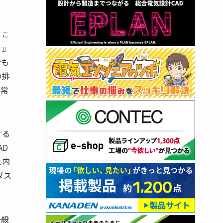
てこ
せ』
合も
の排
非常
する
AD
社内
ダス
一般