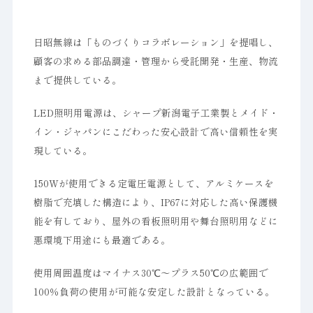
日昭無線は「ものづくりコラボレーション」を提唱し、
顧客の求める部品調達・管理から受託開発・生産、物流
まで提供している。
LED照明用電源は、シャープ新潟電子工業製とメイド・
イン・ジャパンにこだわった安心設計で高い信頼性を実
現している。
150Wが使用できる定電圧電源として、アルミケースを
樹脂で充填した構造により、IP67に対応した高い保護機
能を有しており、屋外の看板照明用や舞台照明用などに
悪環境下用途にも最適である。
使用周囲温度はマイナス30℃～プラス50℃の広範囲で
100％負荷の使用が可能な安定した設計となっている。