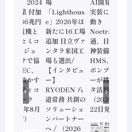
計結果」2024
場
AI開発や社会
年製造業 付加
「Lighthous
実装に活発な
価値額86兆円
e」2026年は
動き
/ 三菱電機と
新たに16工場
Noetra、富士
ソニーセミコ
追加 日立ヴァ
通、日立 / 兵
ン AIビジョ
ンタラ米国工
神装備 ×
ンセンサで協
場も選出/
HMS、老舗
業 / IDEC、
【インタビュ
ポンプメーカ
安全に動かす
ー】
ーが挑むデー
セーフティコ
RYODEN 八
タ活用 など
ントローラ
道常務 共創の
（2026年7月
（2026年8月
ソリューショ
22日発行）
5日発行）
ンパートナー
へ / （2026