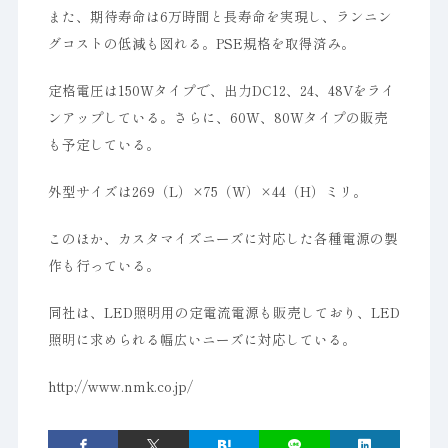
また、期待寿命は6万時間と長寿命を実現し、ランニン
グコストの低減も図れる。PSE規格を取得済み。
定格電圧は150Wタイプで、出力DC12、24、48Vをライ
ンアップしている。さらに、60W、80Wタイプの販売
も予定している。
外型サイズは269（L）×75（W）×44（H）ミリ。
このほか、カスタマイズニーズに対応した各種電源の製
作も行っている。
同社は、LED照明用の定電流電源も販売しており、LED
照明に求められる幅広いニーズに対応している。
http://www.nmk.co.jp/