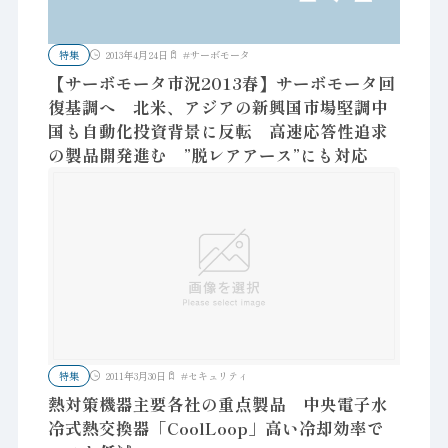
特集
2013年4月24日
#
サーボモータ
【サーボモータ市況2013春】サーボモータ回
復基調へ 北米、アジアの新興国市場堅調中
国も自動化投資背景に反転 高速応答性追求
の製品開発進む ”脱レアアース”にも対応
特集
2011年3月30日
#
セキュリティ
熱対策機器主要各社の重点製品 中央電子水
冷式熱交換器「CoolLoop」高い冷却効率で