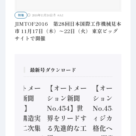
特集
2016年11月16日
#
AI
JIMTOF2016 第28回日本国際工作機械見本
市 11月17日（木）〜22日（火） 東京ビッグ
サイトで開催
最新号ダウンロード
【オートメー
【オートメー
【オートメー
ション新聞
ション新聞
ション新聞
No.455】
No.454】世
No.453】フ
「経済構造実
界をリードす
ィジカルAI本
態調査二次集
る先進的な工
格化へ 国産