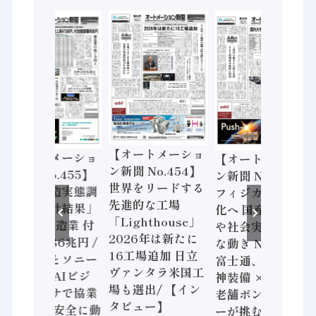
【オートメーショ
【オートメーショ
【オートメーショ
ン新聞 No.454】
ン新聞 No.455】
ン新聞 No.453】
世界をリードする
「経済構造実態調
フィジカルAI本格
先進的な工場
査二次集計結果」
化へ 国産AI開発
「Lighthouse」
2024年製造業 付
や社会実装に活発
2026年は新たに
加価値額86兆円 /
な動き Noetra、
16工場追加 日立
三菱電機とソニー
富士通、日立 / 兵
ヴァンタラ米国工
セミコン AIビジ
神装備 × HMS、
場も選出/ 【イン
ョンセンサで協業
老舗ポンプメーカ
タビュー】
/ IDEC、安全に動
ーが挑むデータ活