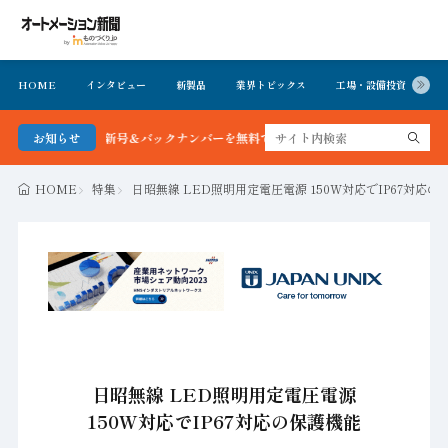
HOME
インタビュー
新製品
業界トピックス
工場・設備投資
イ
ョン新聞 最新号＆バックナンバーを無料で公開中 詳細はこちら
お知らせ
HOME
特集
日昭無線 LED照明用定電圧電源 150W対応でIP67対応の
日昭無線 LED照明用定電圧電源
150W対応でIP67対応の保護機能