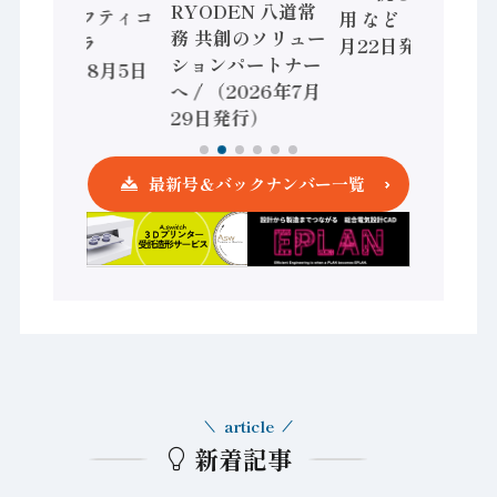
RYODEN 八道常
かすセーフティコ
用 など（2026年7
務 共創のソリュー
ントローラ
月22日発行）
ションパートナー
（2026年8月5日
へ / （2026年7月
発行）
29日発行）
最新号＆バックナンバー一覧
article
新着記事