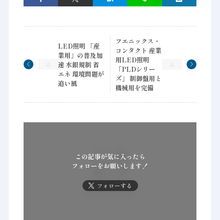
フエニックス・
LED照明 「産
コンタクト 産業
業用」の普及加
用LED照明
速 水銀規制 省
「PLDシリー
エネ 環境問題が
ズ」 制御盤用と
追い風
機械用を完備
この記事が気に入ったら
フォローをお願いします！
フォローする