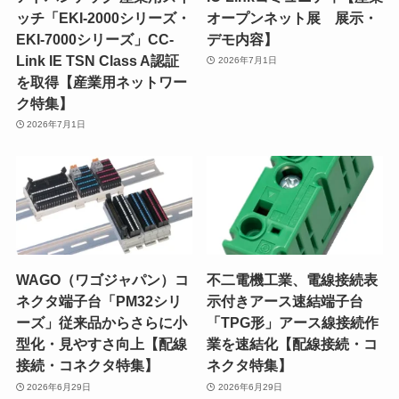
ッチ「EKI-2000シリーズ・
オープンネット展 展示・
EKI-7000シリーズ」CC-
デモ内容】
Link IE TSN Class A認証
2026年7月1日
を取得【産業用ネットワー
ク特集】
2026年7月1日
WAGO（ワゴジャパン）コ
不二電機工業、電線接続表
ネクタ端子台「PM32シリ
示付きアース速結端子台
ーズ」従来品からさらに小
「TPG形」アース線接続作
型化・見やすさ向上【配線
業を速結化【配線接続・コ
接続・コネクタ特集】
ネクタ特集】
2026年6月29日
2026年6月29日