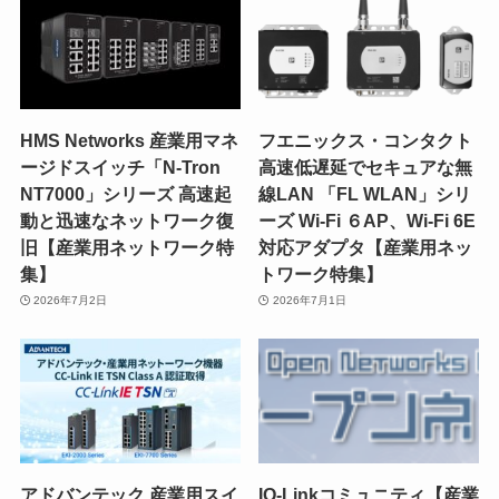
HMS Networks 産業用マネ
フエニックス・コンタクト
ージドスイッチ「N-Tron
高速低遅延でセキュアな無
NT7000」シリーズ 高速起
線LAN 「FL WLAN」シリ
動と迅速なネットワーク復
ーズ Wi-Fi ６AP、Wi-Fi 6E
旧【産業用ネットワーク特
対応アダプタ【産業用ネッ
集】
トワーク特集】
2026年7月2日
2026年7月1日
アドバンテック 産業用スイ
IO-Linkコミュニティ【産業