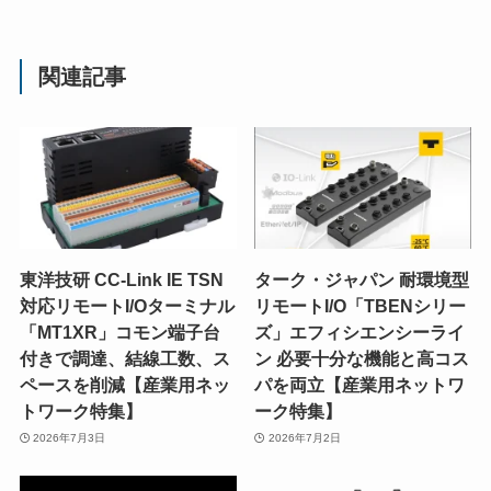
関連記事
東洋技研 CC-Link IE TSN
ターク・ジャパン 耐環境型
対応リモートI/Oターミナル
リモートI/O「TBENシリー
「MT1XR」コモン端子台
ズ」エフィシエンシーライ
付きで調達、結線工数、ス
ン 必要十分な機能と高コス
ペースを削減【産業用ネッ
パを両立【産業用ネットワ
トワーク特集】
ーク特集】
2026年7月3日
2026年7月2日