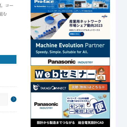
開。コー
組む