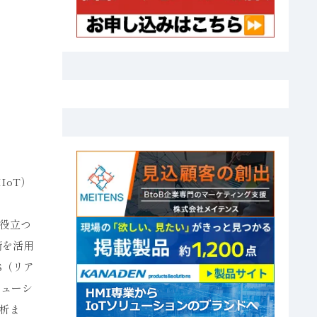
ツ
IoT）
に役立つ
術を活用
S（リア
リューシ
析ま