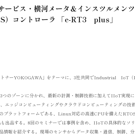
ンサービス・横河メータ＆インスツルメン
）コントローラ 「e-RT3 plus」
YOKOGAWA」をテーマに、3社共同でIndustrial IoT（I
の3つのゾーンに分かれ、最新の計測・制御技術に加えてIIoT実現
では、エッジコンピューティングやクラウドコンピューティングの技
プラットフォームである、Linux対応の高速CPUを備えたRTO
製品も出品する。8回のセミナーでは事例を含め、IIoTの具体的なソ
品情報を紹介する。現場のセンサからデータ収集・通信、制御、分