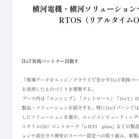
横河電機・横河ソリューショ
RTOS（リアルタイムOS
IIoT実践パートナー目指す
「現場データをエッジ／クラウドで生かすIIoT実践パートナー
を活用したものづくりを提案する。
ブース内は「センシング」「コントロール」「IIoT」
製品・ソリューションを紹介する。特にIIoTゾーン
したソリューションを展示。エッジコンピューティングの
ルタイムOS）コントローラ「e-RT3 plus」などの
ョンや高圧ガス保安のスーパー認定への取り組み、新製