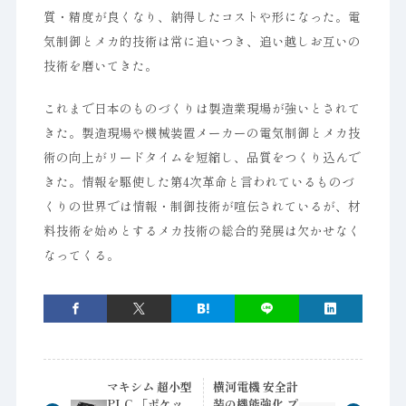
質・精度が良くなり、納得したコストや形になった。電
気制御とメカ的技術は常に追いつき、追い越しお互いの
技術を磨いてきた。
これまで日本のものづくりは製造業現場が強いとされて
きた。製造現場や機械装置メーカーの電気制御とメカ技
術の向上がリードタイムを短縮し、品質をつくり込んで
きた。情報を駆使した第4次革命と言われているものづ
くりの世界では情報・制御技術が喧伝されているが、材
料技術を始めとするメカ技術の総合的発展は欠かせなく
なってくる。
マキシム 超小型
横河電機 安全計
PLC 「ポケッ
装の機能強化 プ