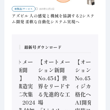
新製品/サービス
2015年12月2日
アズビル 人の感覚と機械を協調する2システ
ム開発 柔軟な自動化システム実現へ
最新号ダウンロード
【オートメー
【オートメー
【オートメー
ション新聞
ション新聞
ション新聞
No.455】
No.454】世
No.453】フ
「経済構造実
界をリードす
ィジカルAI本
態調査二次集
る先進的な工
格化へ 国産
計結果」2024
場
AI開発や社会