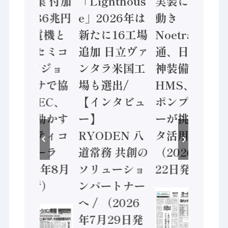
年製造業 付加
「Lighthous
実装に活発な
価値額86兆円
e」2026年は
動き
/ 三菱電機と
新たに16工場
Noetra、富士
ソニーセミコ
追加 日立ヴァ
通、日立 / 兵
ン AIビジョ
ンタラ米国工
神装備 ×
ンセンサで協
場も選出/
HMS、老舗
業 / IDEC、
【インタビュ
ポンプメーカ
安全に動かす
ー】
ーが挑むデー
セーフティコ
RYODEN 八
タ活用 など
ントローラ
道常務 共創の
（2026年7月
（2026年8月
ソリューショ
22日発行）
5日発行）
ンパートナー
へ / （2026
年7月29日発