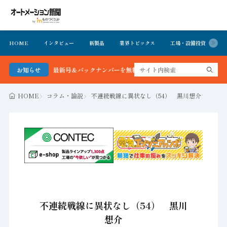
HOME
インタビュー
新製品
業界トピックス
工場・設備投資
イ
ション新聞 最新号＆バックナンバーを無料で公開中 詳細はこちら
お知らせ
HOME
コラム・論説
不連続戦線に異状なし（54） 黒川想介
不連続戦線に異状なし（54） 黒川
想介