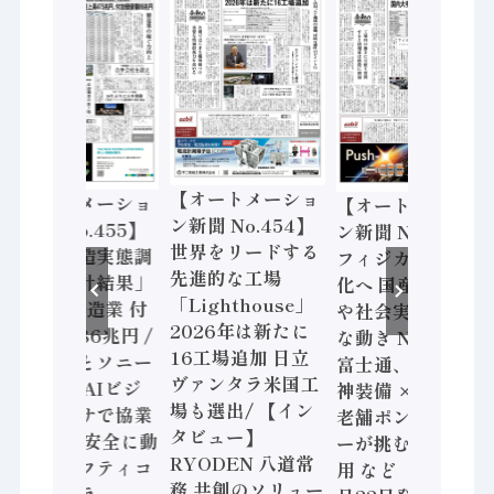
【オートメーショ
【オートメーショ
【オートメーショ
ン新聞 No.454】
ン新聞 No.455】
ン新聞 No.453】
世界をリードする
「経済構造実態調
フィジカルAI本格
先進的な工場
査二次集計結果」
化へ 国産AI開発
「Lighthouse」
2024年製造業 付
や社会実装に活発
2026年は新たに
加価値額86兆円 /
な動き Noetra、
16工場追加 日立
三菱電機とソニー
富士通、日立 / 兵
ヴァンタラ米国工
セミコン AIビジ
神装備 × HMS、
場も選出/ 【イン
ョンセンサで協業
老舗ポンプメーカ
タビュー】
/ IDEC、安全に動
ーが挑むデータ活
RYODEN 八道常
かすセーフティコ
用 など（2026年7
務 共創のソリュー