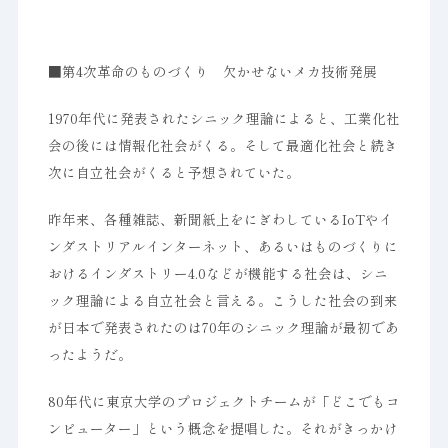
■第4次革命のものづくり 欠かせないメカ技術発展
1970年代に発表されたシニック理論によると、工業化社
会の後には情報化社会がくる。そして最適化社会と続き
次に自立社会がくると予想されていた。
昨年来、各種雑誌、新聞紙上をにぎわしているIoTやイ
ンダストリアルインターネット、あるいはものづくりに
おけるインダストリー4.0などが機能する社会は、シニ
ック理論による自立社会と言える。こうした社会の到来
が日本で発表されたのは70年のシニック理論が最初であ
ったようだ。
80年代に東京大学のプロジェクトチームが「どこでもコ
ンピューター」という概念を提唱した。それがきっかけ