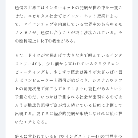
通信の世界ではインターネットの発展が世の中を一変さ
せた。ユビキタス社会ではインターネット接続によっ
て、マイコンチップを内蔵している世界中のあらゆるモ
ノとモノが、通信し合うことが取り沙汰されている。そ
の延長線上にIoTの概念がある。
また、ドイツが官民あげて大きな声で唱えているインダ
ストリー4.0も、少し前から言われているクラウドコン
ピューティングも、少しずつ概念は違うが大ざっぱに言
えばコンピューターと通信が結びつき、システムやソフ
トの開発次第で何でもできてしまう可能性があるという
予測なのだ。いつかは予測される社会が出現するのであ
ろうが地球的規模で富が増え続けている状態に比例して
出現する。要するに経済的発展が永続しなければ絵に描
いたモチとなる。
盛んに言われているIoTやインダストリー4.0の世界をつ