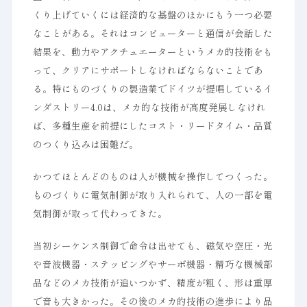
くり上げていくには経済的な基盤のほかにもう一つ必要
なことがある。それはコンピューターと通信が会話した
結果を、動力やアクチュエーターというメカ的技術をも
って、クリアにサポートしなければならないことであ
る。特にものづくりの製造業でドイツが提唱しているイ
ンダストリー4.0は、メカ的な技術が高度発展しなけれ
ば、多種生産を前提にしたコスト・リードタイム・品質
のつくり込みは困難だ。
かつてほとんどのものは人が機械を操作してつくった。
ものづくりに電気制御が取り入れられて、人の一部を電
気制御が取って代わってきた。
当初シーケンス制御で命令は出せても、磁気や空圧・光
や音波機器・ステッピングやサーボ機器・精巧な機械部
品などのメカ技術が追いつかず、精度が粗く、形は重厚
で音も大きかった。その後のメカ的技術の進歩により品