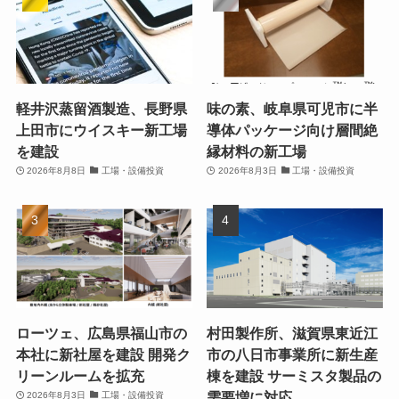
軽井沢蒸留酒製造、長野県
味の素、岐阜県可児市に半
上田市にウイスキー新工場
導体パッケージ向け層間絶
を建設
縁材料の新工場
2026年8月8日
工場・設備投資
2026年8月3日
工場・設備投資
ローツェ、広島県福山市の
村田製作所、滋賀県東近江
本社に新社屋を建設 開発ク
市の八日市事業所に新生産
リーンルームを拡充
棟を建設 サーミスタ製品の
需要増に対応
2026年8月3日
工場・設備投資