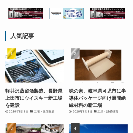
人気記事
軽井沢蒸留酒製造、長野県
味の素、岐阜県可児市に半
上田市にウイスキー新工場
導体パッケージ向け層間絶
を建設
縁材料の新工場
2026年8月8日
工場・設備投資
2026年8月3日
工場・設備投資