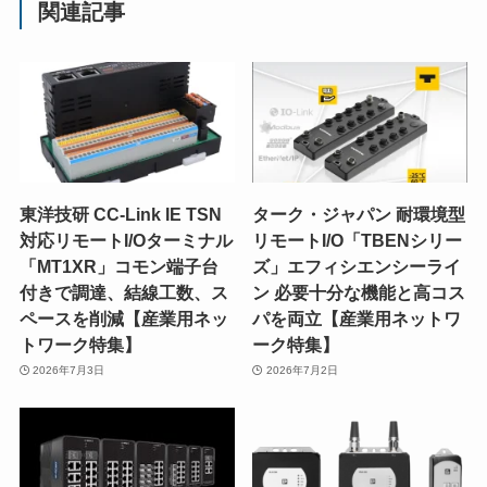
関連記事
東洋技研 CC-Link IE TSN
ターク・ジャパン 耐環境型
対応リモートI/Oターミナル
リモートI/O「TBENシリー
「MT1XR」コモン端子台
ズ」エフィシエンシーライ
付きで調達、結線工数、ス
ン 必要十分な機能と高コス
ペースを削減【産業用ネッ
パを両立【産業用ネットワ
トワーク特集】
ーク特集】
2026年7月3日
2026年7月2日