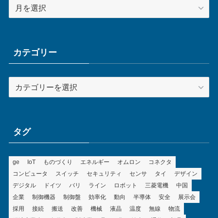
ア
ー
カ
イ
ブ
カテゴリー
カ
テ
ゴ
リ
ー
タグ
ge
IoT
ものづくり
エネルギー
オムロン
コネクタ
コンピュータ
スイッチ
セキュリティ
センサ
タイ
デザイン
デジタル
ドイツ
バリ
ライン
ロボット
三菱電機
中国
企業
制御機器
制御盤
効率化
動向
半導体
安全
展示会
採用
接続
搬送
改善
機械
液晶
温度
無線
物流