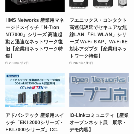
HMS Networks 産業用マネ
フエニックス・コンタクト
ージドスイッチ「N-Tron
高速低遅延でセキュアな無
NT7000」シリーズ 高速起
線LAN 「FL WLAN」シリ
動と迅速なネットワーク復
ーズ Wi-Fi ６AP、Wi-Fi 6E
旧【産業用ネットワーク特
対応アダプタ【産業用ネッ
集】
トワーク特集】
2026年7月2日
2026年7月1日
アドバンテック 産業用スイ
IO-Linkコミュニティ【産業
ッチ「EKI-2000シリーズ・
オープンネット展 展示・
EKI-7000シリーズ」CC-
デモ内容】