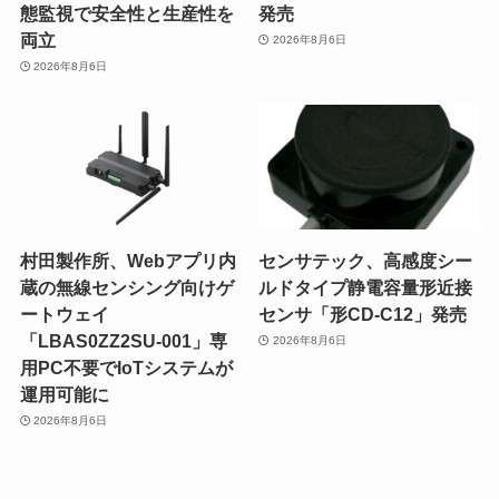
態監視で安全性と生産性を
発売
両立
2026年8月6日
2026年8月6日
村田製作所、Webアプリ内
センサテック、高感度シー
蔵の無線センシング向けゲ
ルドタイプ静電容量形近接
ートウェイ
センサ「形CD-C12」発売
「LBAS0ZZ2SU-001」専
2026年8月6日
用PC不要でIoTシステムが
運用可能に
2026年8月6日