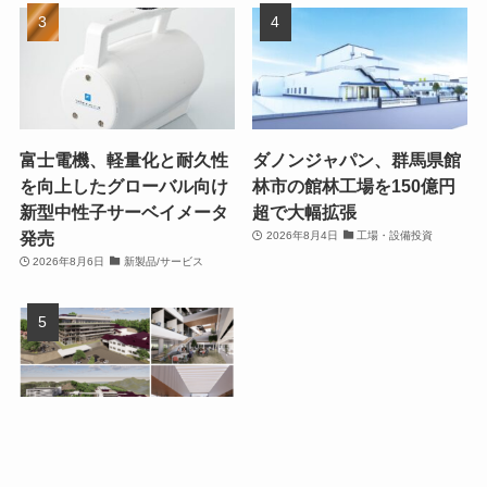
富士電機、軽量化と耐久性
ダノンジャパン、群馬県館
を向上したグローバル向け
林市の館林工場を150億円
新型中性子サーベイメータ
超で大幅拡張
発売
2026年8月4日
工場・設備投資
2026年8月6日
新製品/サービス
ローツェ、広島県福山市の
本社に新社屋を建設 開発ク