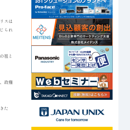
リスは
じられ
の祖と
、政権
きた