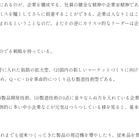
にあるのが、企業を構成する、社員の健全な精神や企業家精神であ
ミスを糧としてさらに前進することができる。企業は人なりとはこ
まれるということなのだ。またその逆にカリスマ的なリーダーは企
のでる戦略を持っている。
視野に入れた販路の拡大型、(2)国内の新しいマーケットづくりに向
ため、Q・C・Dを革命的につくり込む製造技術型である。
2)製品開発技術、(3)製造技術の3点に並々ならぬ力を入れている企
倒的に多い中小企業などが元気はつらつしている様を見ると、基本
。これまでも従来つくってきた製品の周辺機を増やしたり、従来品を