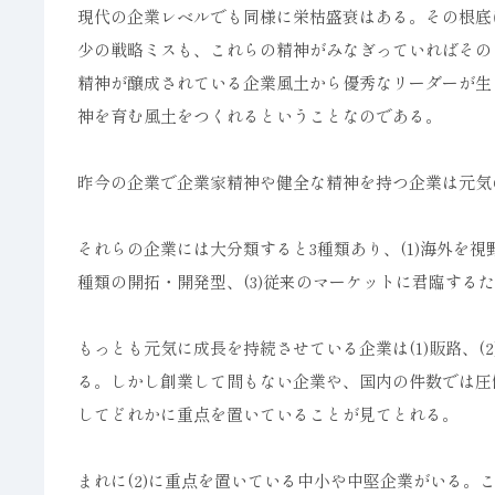
現代の企業レベルでも同様に栄枯盛衰はある。その根底
少の戦略ミスも、これらの精神がみなぎっていればその
精神が醸成されている企業風土から優秀なリーダーが生
神を育む風土をつくれるということなのである。
昨今の企業で企業家精神や健全な精神を持つ企業は元気
それらの企業には大分類すると3種類あり、(1)海外を
種類の開拓・開発型、(3)従来のマーケットに君臨する
もっとも元気に成長を持続させている企業は(1)販路、(
る。しかし創業して間もない企業や、国内の件数では圧
してどれかに重点を置いていることが見てとれる。
まれに(2)に重点を置いている中小や中堅企業がいる