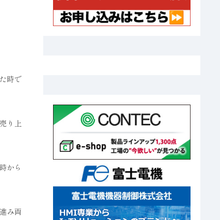
た時で
売り上
時から
進み両