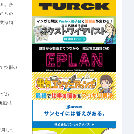
る。多
れらの
業家精
けて技術の
業であ
戦略と
使用して