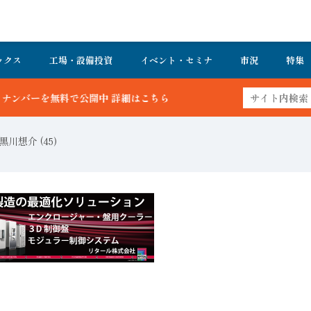
ックス
工場・設備投資
イベント・セミナ
市況
特集
詳細はこちら
川想介 (45)