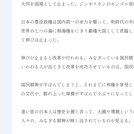
大河を国境として止まった。ジンギスカンのモンゴル帝
日本の豊臣政権は国内統一の余力を駆って、明時代の中
世界の七つの海に制海権をにぎり覇権大国として君臨し
て伸びは止まった。
伸びが止まると改革が行われる。みなぎっている国民精
いわれる人が出てきて改革を成功させているのは、国民
国民精神がすぼんでしまうと、それまでに利権を享受し
の交代や、膨れ上った規模がすぼんで小ぶりになってし
遠い昔の日本人は歴史を鏡と言って、大鏡や増鏡という
人々の、みなぎる精神が映し出されているのが見える。