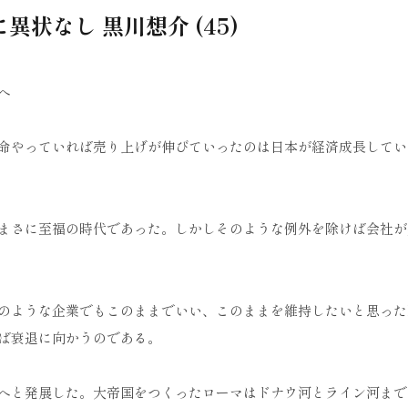
異状なし 黒川想介 (45)
へ
命やっていれば売り上げが伸びていったのは日本が経済成長してい
まさに至福の時代であった。しかしそのような例外を除けば会社が
のような企業でもこのままでいい、このままを維持したいと思った
ば衰退に向かうのである。
へと発展した。大帝国をつくったローマはドナウ河とライン河まで