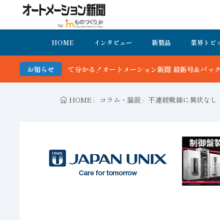
HOME
インタビュー
新製品
業界トピ
かる！オートメーション新聞 最新号＆バックナンバーを無料で公開中 
お知らせ
HOME
コラム・論説
不連続戦線に異状なし 黒