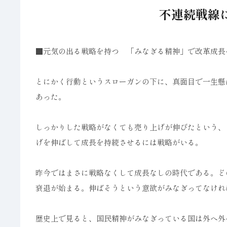
不連続戦線に
■元気の出る戦略を持つ 「みなぎる精神」で改革成長
とにかく行動というスローガンの下に、真面目で一生懸
あった。
しっかりした戦略がなくても売り上げが伸びたという、
げを伸ばして成長を持続させるには戦略がいる。
昨今ではまさに戦略なくして成長なしの時代である。ど
衰退が始まる。伸ばそうという意欲がみなぎってなけれ
歴史上で見ると、国民精神がみなぎっている国は外へ外