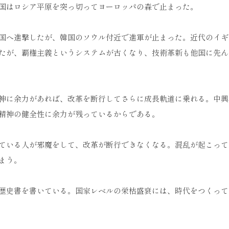
国はロシア平原を突っ切ってヨーロッパの森で止まった。
国へ進撃したが、韓国のソウル付近で進軍が止まった。近代のイギ
たが、覇権主義というシステムが古くなり、技術革新も他国に先ん
神に余力があれば、改革を断行してさらに成長軌道に乗れる。中興
精神の健全性に余力が残っているからである。
ている人が邪魔をして、改革が断行できなくなる。混乱が起こって
まう。
歴史書を書いている。国家レベルの栄枯盛衰には、時代をつくって